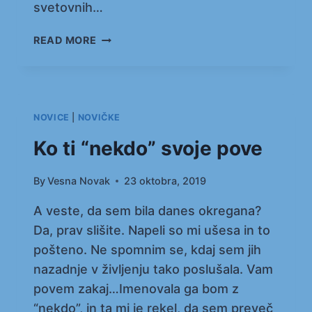
svetovnih…
TABORNIKI
READ MORE
IN
SKAVTI
NOMINIRANI
ZA
NOBELOVO
NOVICE
|
NOVIČKE
NAGRADO
Ko ti “nekdo” svoje pove
ZA
MIR!
By
Vesna Novak
23 oktobra, 2019
A veste, da sem bila danes okregana?
Da, prav slišite. Napeli so mi ušesa in to
pošteno. Ne spomnim se, kdaj sem jih
nazadnje v življenju tako poslušala. Vam
povem zakaj…Imenovala ga bom z
“nekdo”, in ta mi je rekel, da sem preveč