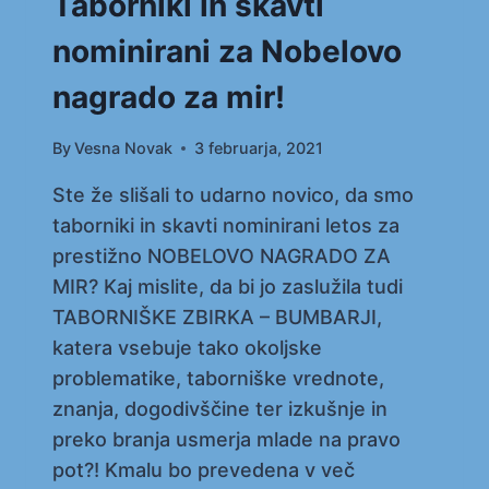
Taborniki in skavti
nominirani za Nobelovo
nagrado za mir!
By
Vesna Novak
3 februarja, 2021
Ste že slišali to udarno novico, da smo
taborniki in skavti nominirani letos za
prestižno NOBELOVO NAGRADO ZA
MIR? Kaj mislite, da bi jo zaslužila tudi
TABORNIŠKE ZBIRKA – BUMBARJI,
katera vsebuje tako okoljske
problematike, taborniške vrednote,
znanja, dogodivščine ter izkušnje in
preko branja usmerja mlade na pravo
pot?! Kmalu bo prevedena v več