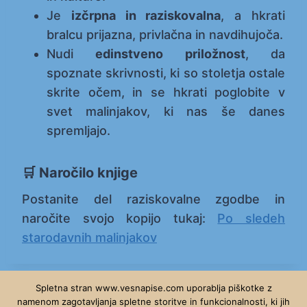
Je
izčrpna in raziskovalna
, a hkrati
bralcu prijazna, privlačna in navdihujoča.
Nudi
edinstveno priložnost
, da
spoznate skrivnosti, ki so stoletja ostale
skrite očem, in se hkrati poglobite v
svet malinjakov, ki nas še danes
spremljajo.
🛒 Naročilo knjige
Postanite del raziskovalne zgodbe in
naročite svojo kopijo tukaj:
Po sledeh
starodavnih malinjakov
Spletna stran www.vesnapise.com uporablja piškotke z
namenom zagotavljanja spletne storitve in funkcionalnosti, ki jih