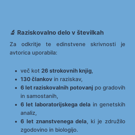
🔬 Raziskovalno delo v številkah
Za odkritje te edinstvene skrivnosti je
avtorica uporabila:
več kot
26 strokovnih knjig
,
130 člankov
in raziskav,
6 let raziskovalnih potovanj
po gradovih
in samostanih,
6 let laboratorijskega dela
in genetskih
analiz,
6 let znanstvenega dela
, ki je združilo
zgodovino in biologijo.