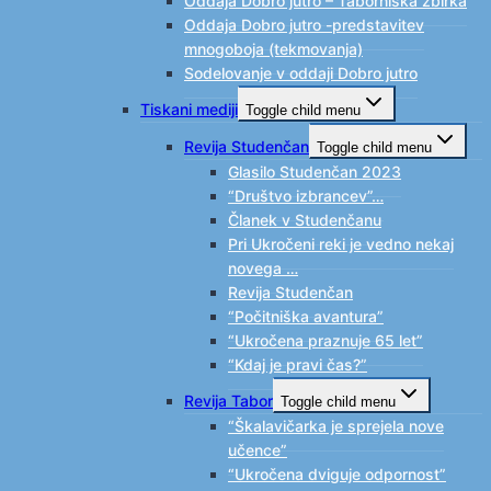
Oddaja Dobro jutro – Taborniška zbirka
Oddaja Dobro jutro -predstavitev
mnogoboja (tekmovanja)
Sodelovanje v oddaji Dobro jutro
Tiskani mediji
Toggle child menu
Revija Studenčan
Toggle child menu
Glasilo Studenčan 2023
“Društvo izbrancev”…
Članek v Studenčanu
Pri Ukročeni reki je vedno nekaj
novega …
Revija Studenčan
“Počitniška avantura”
“Ukročena praznuje 65 let”
“Kdaj je pravi čas?”
Revija Tabor
Toggle child menu
“Škalavičarka je sprejela nove
učence”
“Ukročena dviguje odpornost”