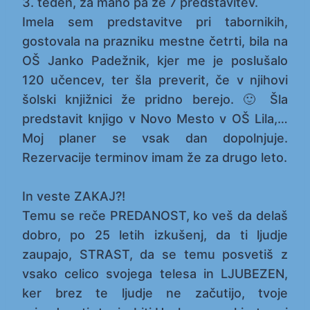
3. teden, za mano pa že 7 predstavitev.
Imela sem predstavitve pri tabornikih,
gostovala na prazniku mestne četrti, bila na
OŠ Janko Padežnik, kjer me je poslušalo
120 učencev, ter šla preverit, če v njihovi
šolski knjižnici že pridno berejo. 🙂 Šla
predstavit knjigo v Novo Mesto v OŠ Lila,…
Moj planer se vsak dan dopolnjuje.
Rezervacije terminov imam že za drugo leto.
In veste ZAKAJ?!
Temu se reče PREDANOST, ko veš da delaš
dobro, po 25 letih izkušenj, da ti ljudje
zaupajo, STRAST, da se temu posvetiš z
vsako celico svojega telesa in LJUBEZEN,
ker brez te ljudje ne začutijo, tvoje