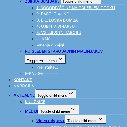
ZBIRKA BUMBARJI
Toggle child menu
1. DOGODIVŠČINE NA GALEBJEM OTOKU
2. PASTI DIVJINE
3. EKOLOŠKA BOMBA
4. UJETI V VIHARJU
5. VSILJIVCI V TABORU
JUNAKI
Mnenja o knjigi
PO SLEDEH STARODAVNIH MALINJAKOV
Toggle child menu
Prelistajte…
E-KNJIGE
KONTAKT
NAROČILA
AKTUALNO
Toggle child menu
KNJIŽNICE
MEDIJI
Toggle child menu
Video prispevki
Toggle child menu