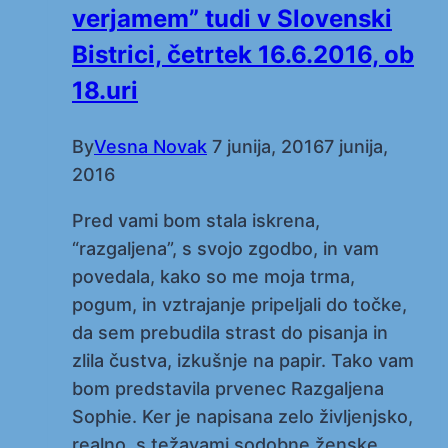
verjamem” tudi v Slovenski
Bistrici, četrtek 16.6.2016, ob
18.uri
By
Vesna Novak
7 junija, 2016
7 junija,
2016
Pred vami bom stala iskrena,
“razgaljena”, s svojo zgodbo, in vam
povedala, kako so me moja trma,
pogum, in vztrajanje pripeljali do točke,
da sem prebudila strast do pisanja in
zlila čustva, izkušnje na papir. Tako vam
bom predstavila prvenec Razgaljena
Sophie. Ker je napisana zelo življenjsko,
realno, s težavami sodobne ženske,