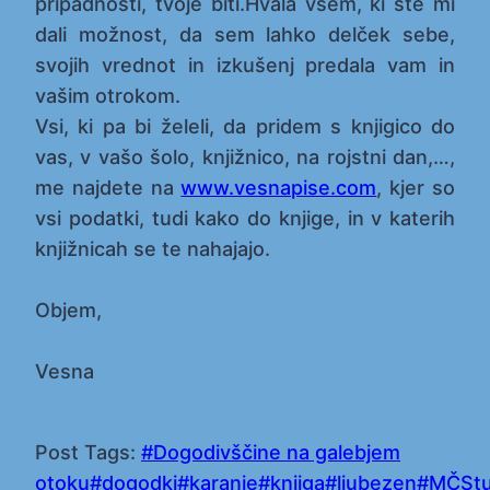
pripadnosti, tvoje biti.Hvala vsem, ki ste mi
dali možnost, da sem lahko delček sebe,
svojih vrednot in izkušenj predala vam in
vašim otrokom.
Vsi, ki pa bi želeli, da pridem s knjigico do
vas, v vašo šolo, knjižnico, na rojstni dan,…,
me najdete na
www.vesnapise.com
, kjer so
vsi podatki, tudi kako do knjige, in v katerih
knjižnicah se te nahajajo.
Objem,
Vesna
Post Tags:
#
Dogodivščine na galebjem
otoku
#
dogodki
#
karanje
#
knjiga
#
ljubezen
#
MČStu