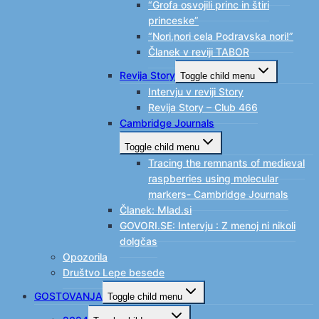
“Grofa osvojili princ in štiri
princeske”
“Nori,nori cela Podravska nori!”
Članek v reviji TABOR
Revija Story
Toggle child menu
Intervju v reviji Story
Revija Story – Club 466
Cambridge Journals
Toggle child menu
Tracing the remnants of medieval
raspberries using molecular
markers- Cambridge Journals
Članek: Mlad.si
GOVORI.SE: Intervju : Z menoj ni nikoli
dolgčas
Opozorila
Društvo Lepe besede
GOSTOVANJA
Toggle child menu