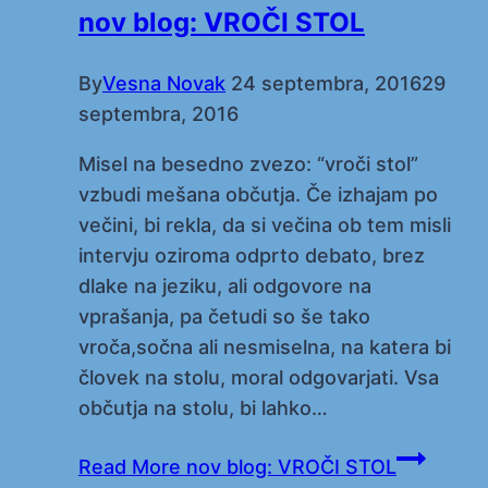
nov blog: VROČI STOL
By
Vesna Novak
24 septembra, 2016
29
septembra, 2016
Misel na besedno zvezo: “vroči stol”
vzbudi mešana občutja. Če izhajam po
večini, bi rekla, da si večina ob tem misli
intervju oziroma odprto debato, brez
dlake na jeziku, ali odgovore na
vprašanja, pa četudi so še tako
vroča,sočna ali nesmiselna, na katera bi
človek na stolu, moral odgovarjati. Vsa
občutja na stolu, bi lahko…
Read More
nov blog: VROČI STOL