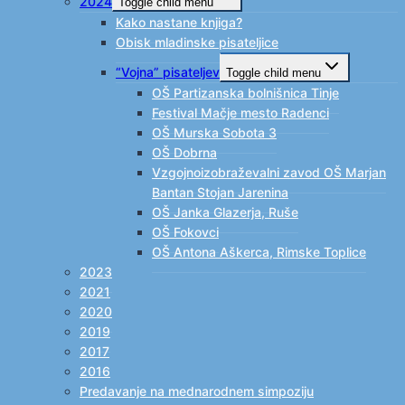
2024
Toggle child menu
Kako nastane knjiga?
Obisk mladinske pisateljice
“Vojna” pisateljev
Toggle child menu
OŠ Partizanska bolnišnica Tinje
Festival Mačje mesto Radenci
OŠ Murska Sobota 3
OŠ Dobrna
Vzgojnoizobraževalni zavod OŠ Marjan
Bantan Stojan Jarenina
OŠ Janka Glazerja, Ruše
OŠ Fokovci
OŠ Antona Aškerca, Rimske Toplice
2023
2021
2020
2019
2017
2016
Predavanje na mednarodnem simpoziju