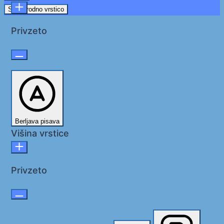
Skrij orodno vrstico
Privzeto
Berljava pisava
Višina vrstice
Privzeto