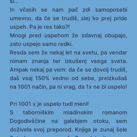
si…
In včasih se nam pač zdi samoposebi
umevno, da če se trudiš, slej ko prej pride
uspeh. Pa je res tako?!
Mnogi pred uspehom že zdavnaj obupajo,
zato uspejo samo redki.
Resda sem že nekaj let na svetu, pa vendar
nimam znanja ter izkušenj vsega sveta.
Ampak nekaj pa vem: da če se dovolj trudiš,
daš vsaj 150% vedno od sebe, preizkušaš
na 1001 način, pa ni vrag, da 1x ne bi uspelo!
Pri 1001 x je uspelo tudi meni!
S taborniškim mladinskim romanom
Dogodivščine na galebjem otoku, sem
doživela svoj preporod. Knjiga je zunaj šele