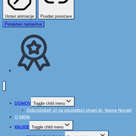
Ustavi animacije
Poudari povezave
Ponastavi nastavitve
DOMOV
Toggle child menu
Dobrodošel(-a) na pisateljski strani dr. Vesne Novak!
O MENI
KNJIGE
Toggle child menu