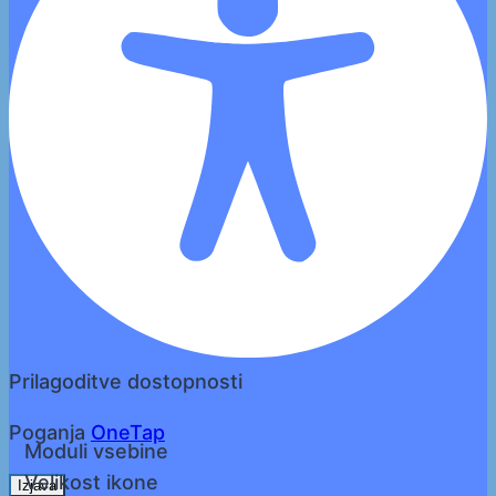
Prilagoditve dostopnosti
Poganja
OneTap
Moduli vsebine
Velikost ikone
Izjava