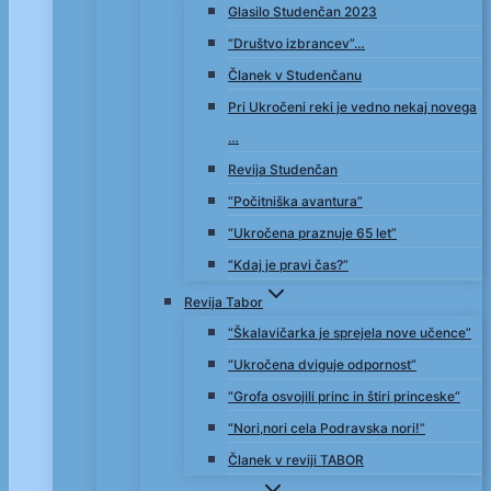
Glasilo Studenčan 2023
“Društvo izbrancev”…
Članek v Studenčanu
Pri Ukročeni reki je vedno nekaj novega
…
Revija Studenčan
“Počitniška avantura”
“Ukročena praznuje 65 let”
“Kdaj je pravi čas?”
Revija Tabor
“Škalavičarka je sprejela nove učence”
“Ukročena dviguje odpornost”
“Grofa osvojili princ in štiri princeske”
“Nori,nori cela Podravska nori!”
Članek v reviji TABOR