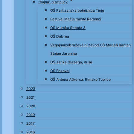
“Vojna” pisateljev
OŠ Partizanska bolnišnica Tinje
Festival Mačje mesto Radenci
OŠ Murska Sobota 3
OŠ Dobrna
Vzgojnoizobraževalni zavod OŠ Marjan Bantan
Stojan Jarenina
OŠ Janka Glazerja, Ruše
OŠ Fokovci
OŠ Antona Aškerca, Rimske Toplice
2023
2021
2020
2019
2017
2016