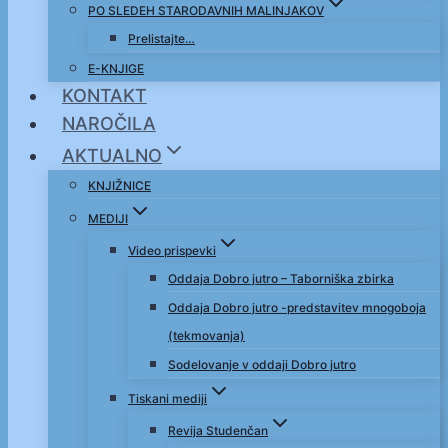
PO SLEDEH STARODAVNIH MALINJAKOV
Prelistajte…
E-KNJIGE
KONTAKT
NAROČILA
AKTUALNO
KNJIŽNICE
MEDIJI
Video prispevki
Oddaja Dobro jutro – Taborniška zbirka
Oddaja Dobro jutro -predstavitev mnogoboja
(tekmovanja)
Sodelovanje v oddaji Dobro jutro
Tiskani mediji
Revija Studenčan