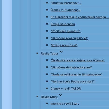
“Društvo izbrancev”…
Članek v Studenčanu
Pri Ukročeni reki je vedno nekaj novega …
Revija Studenčan
“Počitniška avantura”
“Ukročena praznuje 65 let”
“Kdaj je pravi čas?”
Revija Tabor
“Škalavičarka je sprejela nove učence”
“Ukročena dviguje odpornost”
“Grofa osvojili princ in štiri princeske”
“Nori,nori cela Podravska nori!”
Članek v reviji TABOR
Revija Story
Intervju v reviji Story