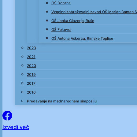
OŠ Dobrna
Vzgojnoizobraževalni zavod OŠ Marjan Bantan S
OŠ Janka Glazerja, Ruše
OŠ Fokovci
OŠ Antona Aškerca, Rimske Toplice
2023
2021
2020
2019
2017
2016
Predavanje na mednarodnem simpoziju
Izvedi več