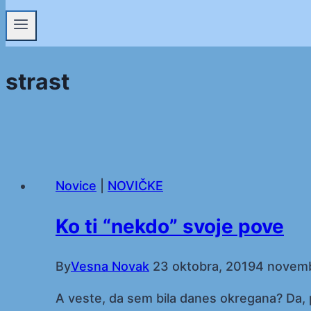
strast
Novice
|
NOVIČKE
Ko ti “nekdo” svoje pove
By
Vesna Novak
23 oktobra, 2019
4 novemb
A veste, da sem bila danes okregana? Da, p