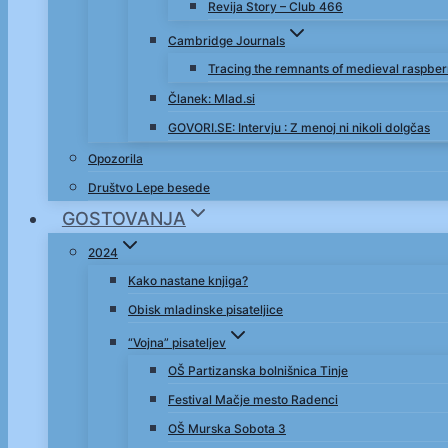
Revija Story – Club 466
Cambridge Journals
Tracing the remnants of medieval raspbe
Članek: Mlad.si
GOVORI.SE: Intervju : Z menoj ni nikoli dolgčas
Opozorila
Društvo Lepe besede
GOSTOVANJA
2024
Kako nastane knjiga?
Obisk mladinske pisateljice
“Vojna” pisateljev
OŠ Partizanska bolnišnica Tinje
Festival Mačje mesto Radenci
OŠ Murska Sobota 3