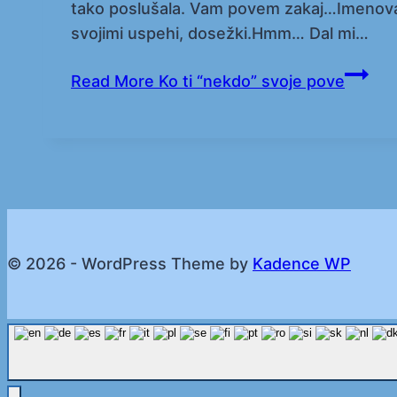
tako poslušala. Vam povem zakaj…Imenovala
svojimi uspehi, dosežki.Hmm… Dal mi…
Read More
Ko ti “nekdo” svoje pove
© 2026 - WordPress Theme by
Kadence WP