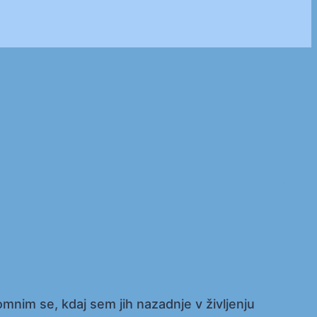
mnim se, kdaj sem jih nazadnje v življenju