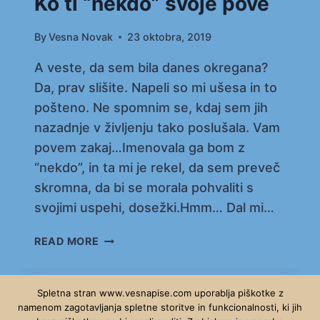
Ko ti “nekdo” svoje pove
By
Vesna Novak
23 oktobra, 2019
A veste, da sem bila danes okregana?
Da, prav slišite. Napeli so mi ušesa in to
pošteno. Ne spomnim se, kdaj sem jih
nazadnje v življenju tako poslušala. Vam
povem zakaj…Imenovala ga bom z
“nekdo”, in ta mi je rekel, da sem preveč
skromna, da bi se morala pohvaliti s
svojimi uspehi, dosežki.Hmm… Dal mi…
KO
READ MORE
TI
“NEKDO”
SVOJE
Spletna stran www.vesnapise.com uporablja piškotke z
POVE
namenom zagotavljanja spletne storitve in funkcionalnosti, ki jih