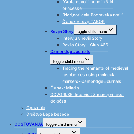
“Grofa osvojili princ in štiri
princeske”
“Nori,nori cela Podravska nori!”
Članek v reviji TABOR
Revija Story
Toggle child menu
Intervju v reviji Story
Revija Story – Club 466
Cambridge Journals
Toggle child menu
Tracing the remnants of medieval
raspberries using molecular
markers- Cambridge Journals
Članek: Mlad.si
GOVORI.SE: Intervju : Z menoj ni nikoli
dolgčas
Opozorila
Društvo Lepe besede
GOSTOVANJA
Toggle child menu