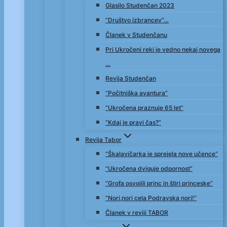
Glasilo Studenčan 2023
“Društvo izbrancev”…
Članek v Studenčanu
Pri Ukročeni reki je vedno nekaj novega
…
Revija Studenčan
“Počitniška avantura”
“Ukročena praznuje 65 let”
“Kdaj je pravi čas?”
Revija Tabor
“Škalavičarka je sprejela nove učence”
“Ukročena dviguje odpornost”
“Grofa osvojili princ in štiri princeske”
“Nori,nori cela Podravska nori!”
Članek v reviji TABOR