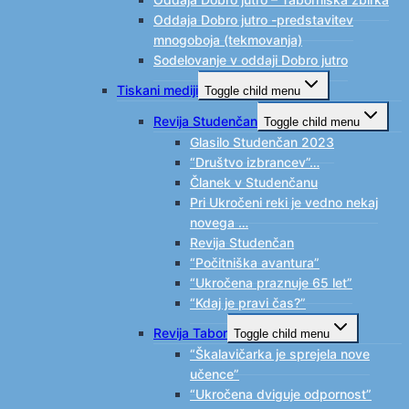
Oddaja Dobro jutro -predstavitev
mnogoboja (tekmovanja)
Sodelovanje v oddaji Dobro jutro
Tiskani mediji
Toggle child menu
Revija Studenčan
Toggle child menu
Glasilo Studenčan 2023
“Društvo izbrancev”…
Članek v Studenčanu
Pri Ukročeni reki je vedno nekaj
novega …
Revija Studenčan
“Počitniška avantura”
“Ukročena praznuje 65 let”
“Kdaj je pravi čas?”
Revija Tabor
Toggle child menu
“Škalavičarka je sprejela nove
učence”
“Ukročena dviguje odpornost”