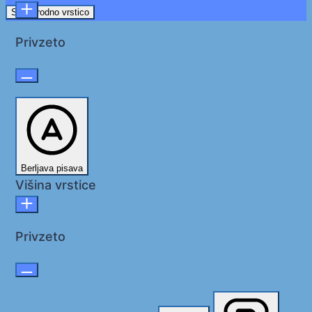
Skrij orodno vrstico
Privzeto
Berljava pisava
Višina vrstice
Privzeto