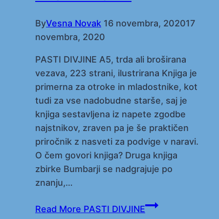
By
Vesna Novak
16 novembra, 2020
17
novembra, 2020
PASTI DIVJINE A5, trda ali broširana
vezava, 223 strani, ilustrirana Knjiga je
primerna za otroke in mladostnike, kot
tudi za vse nadobudne starše, saj je
knjiga sestavljena iz napete zgodbe
najstnikov, zraven pa je še praktičen
priročnik z nasveti za podvige v naravi.
O čem govori knjiga? Druga knjiga
zbirke Bumbarji se nadgrajuje po
znanju,…
Read More
PASTI DIVJINE