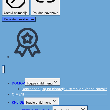
Ustavi animacije
Poudari povezave
Ponastavi nastavitve
DOMOV
Toggle child menu
Dobrodošel(-a) na pisateljski strani dr. Vesne Novak!
O MENI
KNJIGE
Toggle child menu