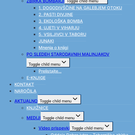
ZBIRKA BUMBARJI
Toggle child menu
1. DOGODIVŠČINE NA GALEBJEM OTOKU
2. PASTI DIVJINE
3. EKOLOŠKA BOMBA
4. UJETI V VIHARJU
5. VSILJIVCI V TABORU
JUNAKI
Mnenja o knjigi
PO SLEDEH STARODAVNIH MALINJAKOV
Toggle child menu
Prelistajte…
E-KNJIGE
KONTAKT
NAROČILA
AKTUALNO
Toggle child menu
KNJIŽNICE
MEDIJI
Toggle child menu
Video prispevki
Toggle child menu
Oddaja Dobro jutro – Taborniška zbirka