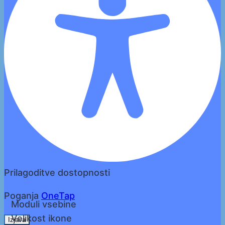
Prilagoditve dostopnosti
Poganja
OneTap
Moduli vsebine
Velikost ikone
Izjava