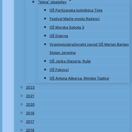
“Vojna” pisateljev
OŠ Partizanska bolnišnica Tinje
Festival Mačje mesto Radenci
OŠ Murska Sobota 3
OŠ Dobrna
Vzgojnoizobraževalni zavod OŠ Marjan Bantan
Stojan Jarenina
OŠ Janka Glazerja, Ruše
OŠ Fokovci
OŠ Antona Aškerca, Rimske Toplice
2023
2021
2020
2019
2017
2016