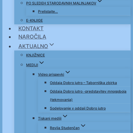
PO SLEDEH STARODAVNIH MALINJAKOV
Prelistajte…
E-KNJIGE
KONTAKT
NAROČILA
AKTUALNO
KNJIŽNICE
MEDIJI
Video prispevki
Oddaja Dobro jutro – Taborniška zbirka
Oddaja Dobro jutro -predstavitev mnogoboja
(tekmovanja)
Sodelovanje v oddaji Dobro jutro
Tiskani mediji
Revija Studenčan