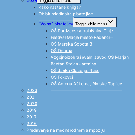
2024
Toggle child menu
Kako nastane knjiga?
Obisk mladinske pisateljice
“Vojna” pisateljev
Toggle child menu
OŠ Partizanska bolnišnica Tinje
Festival Mačje mesto Radenci
OŠ Murska Sobota 3
OŠ Dobrna
Vzgojnoizobraževalni zavod OŠ Marjan
Bantan Stojan Jarenina
OŠ Janka Glazerja, Ruše
OŠ Fokovci
OŠ Antona Aškerca, Rimske Toplice
2023
2021
2020
2019
2017
2016
Predavanje na mednarodnem simpoziju