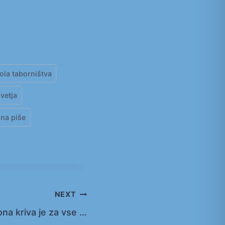
ola taborništva
ivetja
na piše
NEXT
ona kriva je za vse …