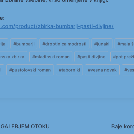
e:
e.com/product/zbirka-bumbarji-pasti-divjine/
ija
#
bumbarji
#
drobtinica modrosti
#
junaki
#
mala š
nska zbirka
#
mladinski roman
#
pasti divjine
#
pot prež
i
#
pustolovski roman
#
taborniki
#
vesna novak
#
ves
 GALEBJEM OTOKU
Baje kor