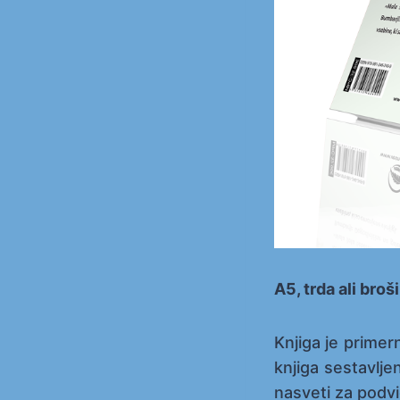
A5, trda ali broš
Knjiga je primer
knjiga sestavlje
nasveti za podvi