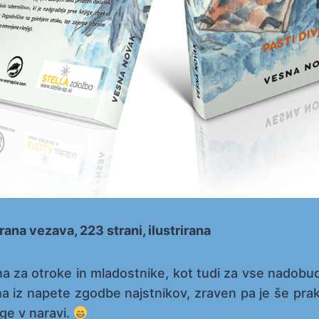
irana vezava, 223 strani, ilustrirana
na za otroke in mladostnike, kot tudi za vse nadobud
na iz napete zgodbe najstnikov, zraven pa je še prak
ge v naravi.