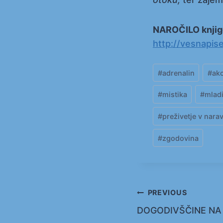
NAROČILO knjig
http://vesnapis
Post
#
adrenalin
#
akc
Tags:
#
mistika
#
mladi
#
preživetje v narav
#
zgodovina
Navigacija
PREVIOUS
DOGODIVŠČINE NA
prispevka