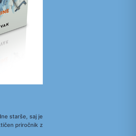
ne starše, saj je
tičen priročnik z