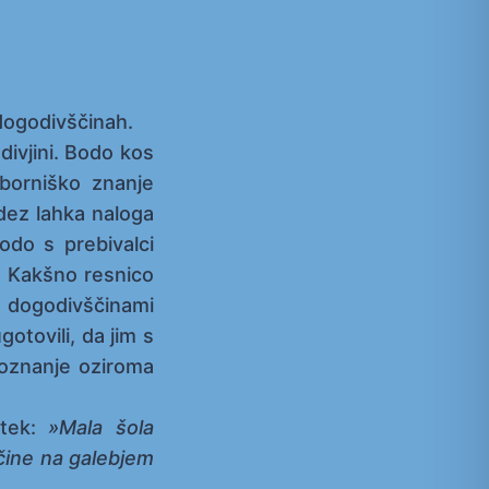
 dogodivščinah.
divjini. Bodo kos
aborniško znanje
dez lahka naloga
bodo s prebivalci
 … Kakšno resnico
in dogodivščinami
otovili, da jim s
poznanje oziroma
atek:
»Mala šola
ine na galebjem