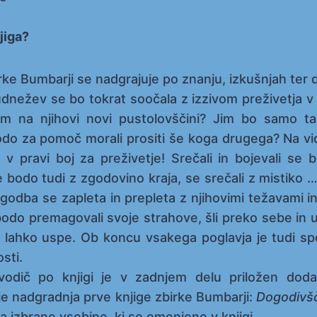
jiga?
rke Bumbarji se nadgrajuje po znanju, izkušnjah ter
nežev se bo tokrat soočala z izzivom preživetja v 
em na njihovi novi pustolovščini? Jim bo samo t
bodo za pomoč morali prositi še koga drugega? Na vi
v pravi boj za preživetje! Srečali in bojevali se 
e bodo tudi z zgodovino kraja, se srečali z mistiko
godba se zapleta in prepleta z njihovimi težavami 
bodo premagovali svoje strahove, šli preko sebe in ug
lahko uspe. Ob koncu vsakega poglavja je tudi s
sti.
odič po knjigi je v zadnjem delu priložen dod
i je nadgradnja prve knjige zbirke Bumbarji:
Dogodivšč
a izbrane vsebine, ki so omenjene v knjigi.