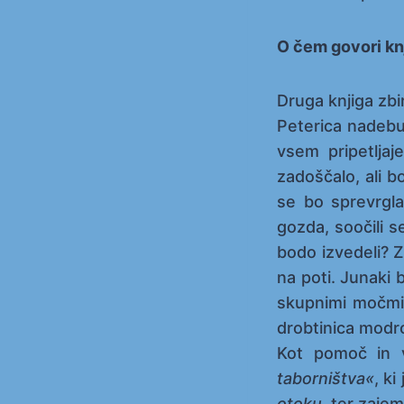
O čem govori kn
Druga knjiga zbi
Peterica nadebud
vsem pripetljaj
zadoščalo, ali 
se bo sprevrgla 
gozda, soočili s
bodo izvedeli? Z
na poti. Junaki 
skupnimi močmi 
drobtinica modro
Kot pomoč in v
taborništva«
, k
otoku,
ter zajem