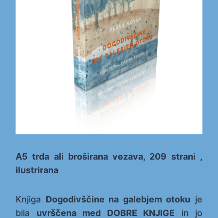
A5 trda ali broširana vezava, 209 strani ,
ilustrirana
Knjiga
Dogodivščine na galebjem otoku
je
bila
uvrščena med DOBRE KNJIGE
in jo