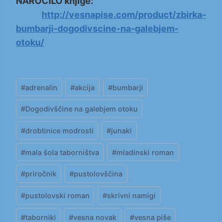
NAROČILO knjige:
http://vesnapise.com/product/zbirka-
bumbarji-dogodivscine-na-galebjem-
otoku/
Post
#
adrenalin
#
akcija
#
bumbarji
Tags:
#
Dogodivščine na galebjem otoku
#
drobtinice modrosti
#
junaki
#
mala šola taborništva
#
mladinski roman
#
priročnik
#
pustolovščina
#
pustolovski roman
#
skrivni namigi
#
taborniki
#
vesna novak
#
vesna piše