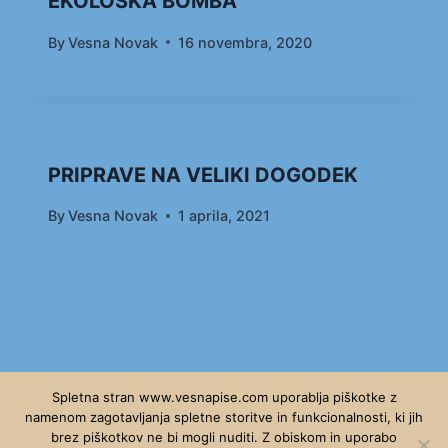
EKOLOŠKA BOMBA
By
Vesna Novak
16 novembra, 2020
PRIPRAVE NA VELIKI DOGODEK
By
Vesna Novak
1 aprila, 2021
Spletna stran www.vesnapise.com uporablja piškotke z
namenom zagotavljanja spletne storitve in funkcionalnosti, ki jih
brez piškotkov ne bi mogli nuditi. Z obiskom in uporabo