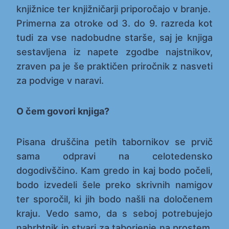
knjižnice ter knjižničarji priporočajo v branje.
Primerna za otroke od 3. do 9. razreda kot
tudi za vse nadobudne starše, saj je knjiga
sestavljena iz napete zgodbe najstnikov,
zraven pa je še praktičen priročnik z nasveti
za podvige v naravi.
O čem govori knjiga?
Pisana druščina petih tabornikov se prvič
sama odpravi na celotedensko
dogodivščino. Kam gredo in kaj bodo počeli,
bodo izvedeli šele preko skrivnih namigov
ter sporočil, ki jih bodo našli na določenem
kraju. Vedo samo, da s seboj potrebujejo
nahrbtnik in stvari za taborjenje na prostem.