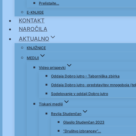
Prelistajte…
E-KNJIGE
KONTAKT
NAROČILA
AKTUALNO
KNJIŽNICE
MEDIJI
Video prispevki
Oddaja Dobro jutro – Taborniška zbirka
Oddaja Dobro jutro -predstavitev mnogoboja (t
Sodelovanje v oddaji Dobro jutro
Tiskani mediji
Revija Studenčan
Glasilo Studenčan 2023
“Društvo izbrancev”…