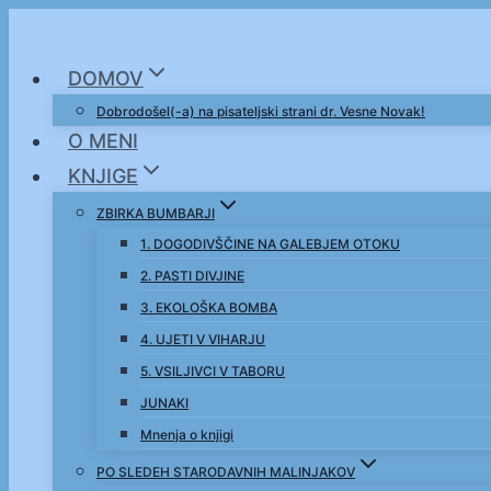
Skip
to
DOMOV
content
Dobrodošel(-a) na pisateljski strani dr. Vesne Novak!
O MENI
KNJIGE
ZBIRKA BUMBARJI
1. DOGODIVŠČINE NA GALEBJEM OTOKU
2. PASTI DIVJINE
3. EKOLOŠKA BOMBA
4. UJETI V VIHARJU
5. VSILJIVCI V TABORU
JUNAKI
Mnenja o knjigi
PO SLEDEH STARODAVNIH MALINJAKOV