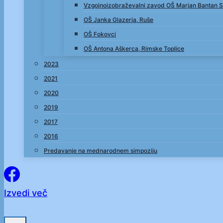
Vzgojnoizobraževalni zavod OŠ Marjan Bantan S
OŠ Janka Glazerja, Ruše
OŠ Fokovci
OŠ Antona Aškerca, Rimske Toplice
2023
2021
2020
2019
2017
2016
Predavanje na mednarodnem simpoziju
Izvedi več