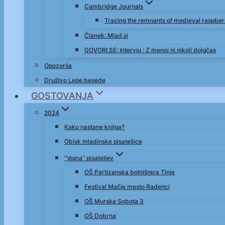
Cambridge Journals
Tracing the remnants of medieval raspbe
Članek: Mlad.si
GOVORI.SE: Intervju : Z menoj ni nikoli dolgčas
Opozorila
Društvo Lepe besede
GOSTOVANJA
2024
Kako nastane knjiga?
Obisk mladinske pisateljice
“Vojna” pisateljev
OŠ Partizanska bolnišnica Tinje
Festival Mačje mesto Radenci
OŠ Murska Sobota 3
OŠ Dobrna