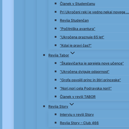
Članek v Studenčanu
Pri Ukročeni reki je vedno nekaj novega …
Revija Studenčan
“Počitniška avantura”
“Ukročena praznuje 65 let”
“Kdaj je pravi čas?”
Revija Tabor
“Škalavičarka je sprejela nove učence”
“Ukročena dviguje odpornost”
“Grofa osvojili princ in štiri princeske”
“Nori,nori cela Podravska nori!”
Članek v reviji TABOR
Revija Story
Intervju v reviji Story
Revija Story – Club 466