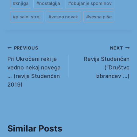
#
knjiga
#
nostalgija
#
obujanje spominov
Tags:
#
pisalni stroj
#
vesna novak
#
vesna piše
Navigacija
PREVIOUS
NEXT
Pri Ukročeni reki je
Revija Studenčan
prispevka
vedno nekaj novega
(“Društvo
… (revija Studenčan
izbrancev”…)
2019)
Similar Posts