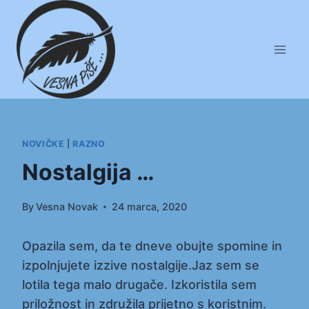
Skip
to
content
NOVIČKE
|
RAZNO
Nostalgija …
By
Vesna Novak
24 marca, 2020
Opazila sem, da te dneve obujte spomine in
izpolnjujete izzive nostalgije.Jaz sem se
lotila tega malo drugače. Izkoristila sem
priložnost in združila prijetno s koristnim.