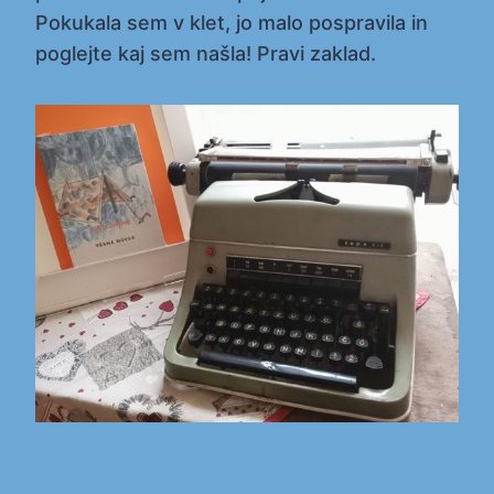
Pokukala sem v klet, jo malo pospravila in
poglejte kaj sem našla! Pravi zaklad.