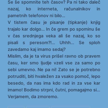
Se še spomnite teh časov? Pa ni tako daleč
nazaj, ko interneta, računalnikov in
pametnih telefonov ni bilo…
V tistem času je pisanje (tipkanje) knjig
trajalo kar dolgo… In če grem po spominu še
v čas srednjega veka ali še
nazaj, ko so
pisali s peresom?!… Uhhh… Se sploh
zavedamo kaj imamo sedaj?
Mislim, da je ta virus prišel ravno ob pravem
času, ker smo ljudje vzeli vse za samo po
sebi umevno. Ne pa ni! Zato se je potrebno
potruditi, biti hvaležen za vsako pomoč, lepo
besedo, da nas ima kdo rad in za vse kar
imamo! Bodimo strpni, čutni, pomagajmo si…
Verjamem, da zmoremo.
Post