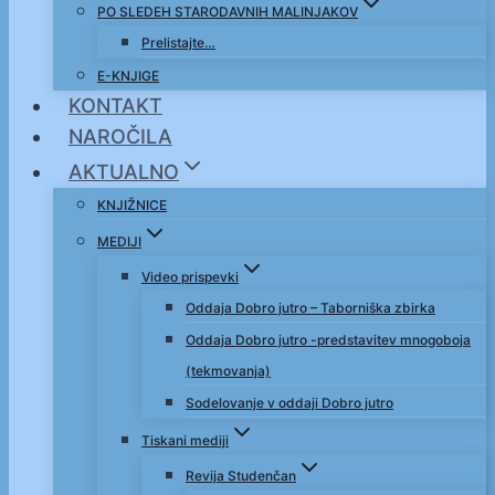
PO SLEDEH STARODAVNIH MALINJAKOV
Prelistajte…
E-KNJIGE
KONTAKT
NAROČILA
AKTUALNO
KNJIŽNICE
MEDIJI
Video prispevki
Oddaja Dobro jutro – Taborniška zbirka
Oddaja Dobro jutro -predstavitev mnogoboja
(tekmovanja)
Sodelovanje v oddaji Dobro jutro
Tiskani mediji
Revija Studenčan