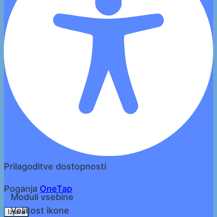
Prilagoditve dostopnosti
Poganja
OneTap
Moduli vsebine
Velikost ikone
Izjava