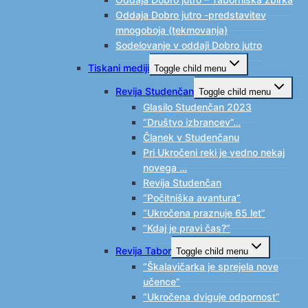
Oddaja Dobro jutro -predstavitev
mnogoboja (tekmovanja)
Sodelovanje v oddaji Dobro jutro
Tiskani mediji
Toggle child menu
Revija Studenčan
Toggle child menu
Glasilo Studenčan 2023
“Društvo izbrancev”…
Članek v Studenčanu
Pri Ukročeni reki je vedno nekaj
novega …
Revija Studenčan
“Počitniška avantura”
“Ukročena praznuje 65 let”
“Kdaj je pravi čas?”
Revija Tabor
Toggle child menu
“Škalavičarka je sprejela nove
učence”
“Ukročena dviguje odpornost”