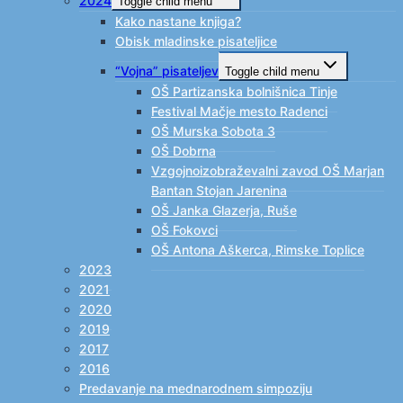
2024
Toggle child menu
Kako nastane knjiga?
Obisk mladinske pisateljice
“Vojna” pisateljev
Toggle child menu
OŠ Partizanska bolnišnica Tinje
Festival Mačje mesto Radenci
OŠ Murska Sobota 3
OŠ Dobrna
Vzgojnoizobraževalni zavod OŠ Marjan
Bantan Stojan Jarenina
OŠ Janka Glazerja, Ruše
OŠ Fokovci
OŠ Antona Aškerca, Rimske Toplice
2023
2021
2020
2019
2017
2016
Predavanje na mednarodnem simpoziju