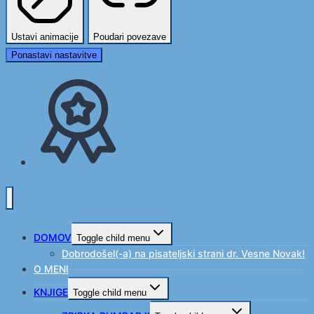
Ustavi animacije
Poudari povezave
Ponastavi nastavitve
DOMOV
Toggle child menu
Dobrodošel(-a) na pisateljski strani dr. Vesne Novak!
O MENI
KNJIGE
Toggle child menu