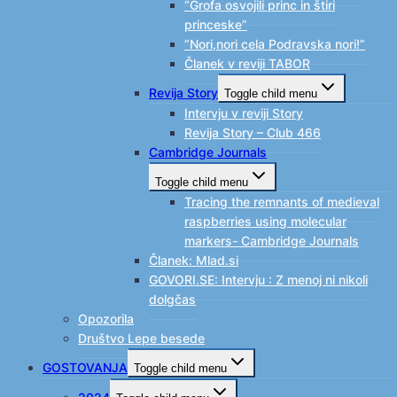
“Grofa osvojili princ in štiri
princeske”
“Nori,nori cela Podravska nori!”
Članek v reviji TABOR
Revija Story
Toggle child menu
Intervju v reviji Story
Revija Story – Club 466
Cambridge Journals
Toggle child menu
Tracing the remnants of medieval
raspberries using molecular
markers- Cambridge Journals
Članek: Mlad.si
GOVORI.SE: Intervju : Z menoj ni nikoli
dolgčas
Opozorila
Društvo Lepe besede
GOSTOVANJA
Toggle child menu