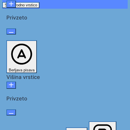
Skrij orodno vrstico
Privzeto
Berljava pisava
Višina vrstice
Privzeto