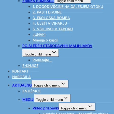
ZBIRKA BUMBARJI
Toggle child menu
1. DOGODIVŠČINE NA GALEBJEM OTOKU
2. PASTI DIVJINE
3. EKOLOŠKA BOMBA
4. UJETI V VIHARJU
5. VSILJIVCI V TABORU
JUNAKI
Mnenja o knjigi
PO SLEDEH STARODAVNIH MALINJAKOV
Toggle child menu
Prelistajte…
E-KNJIGE
KONTAKT
NAROČILA
AKTUALNO
Toggle child menu
KNJIŽNICE
MEDIJI
Toggle child menu
Video prispevki
Toggle child menu
Oddaja Dobro jutro – Taborniška zbirka