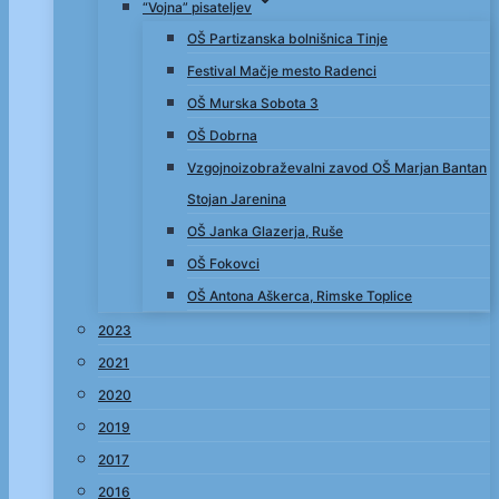
“Vojna” pisateljev
OŠ Partizanska bolnišnica Tinje
Festival Mačje mesto Radenci
OŠ Murska Sobota 3
OŠ Dobrna
Vzgojnoizobraževalni zavod OŠ Marjan Bantan
Stojan Jarenina
OŠ Janka Glazerja, Ruše
OŠ Fokovci
OŠ Antona Aškerca, Rimske Toplice
2023
2021
2020
2019
2017
2016