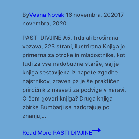
By
Vesna Novak
16 novembra, 2020
17
novembra, 2020
PASTI DIVJINE A5, trda ali broširana
vezava, 223 strani, ilustrirana Knjiga je
primerna za otroke in mladostnike, kot
tudi za vse nadobudne starše, saj je
knjiga sestavljena iz napete zgodbe
najstnikov, zraven pa je še praktičen
priročnik z nasveti za podvige v naravi.
O čem govori knjiga? Druga knjiga
zbirke Bumbarji se nadgrajuje po
znanju,…
Read More
PASTI DIVJINE