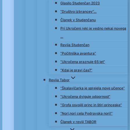
Glasilo Studenčan 2023
“Društvo izbrancev”…
Članek v Studenčanu
Pri Ukročeni reki je vedno nekaj novega
…
Revija Studenčan
“Počitniška avantura”
“Ukročena praznuje 65 let”
“Kdaj je pravi čas?”
Revija Tabor
“Škalavičarka je sprejela nove učence”
“Ukročena dviguje odpornost”
“Grofa osvojili princ in štiri princeske”
“Nori,nori cela Podravska nori!”
Članek v reviji TABOR