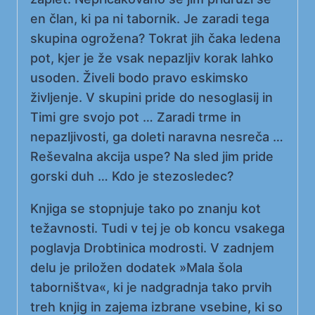
en član, ki pa ni tabornik. Je zaradi tega
skupina ogrožena? Tokrat jih čaka ledena
pot, kjer je že vsak nepazljiv korak lahko
usoden. Živeli bodo pravo eskimsko
življenje. V skupini pride do nesoglasij in
Timi gre svojo pot … Zaradi trme in
nepazljivosti, ga doleti naravna nesreča …
Reševalna akcija uspe? Na sled jim pride
gorski duh … Kdo je stezosledec?
Knjiga se stopnjuje tako po znanju kot
težavnosti. Tudi v tej je ob koncu vsakega
poglavja Drobtinica modrosti. V zadnjem
delu je priložen dodatek »Mala šola
taborništva«, ki je nadgradnja tako prvih
treh knjig in zajema izbrane vsebine, ki so