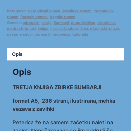
-
Kategorije:
Detektivski roman
,
Mladinski roman
,
Pustolovski
EKOLOŠKA
roman
,
Razvojni roman
,
Vzgojni roman
BOMBA
Oznake:
adrenalin
,
akcija
,
Bumbarji
,
dogodivščine
,
drobtinice
modrosti
,
junaki
,
knjiga
,
mala šola taborništva
,
mladinski roman
,
količina
nevarne snovi
,
priročnik
,
redovnica
,
taborniki
Opis
Opis
TRETJA KNJIGA ZBIRKE BUMBARJI
format A5, 236 strani, ilustrirana, mehka
vezava z zavihki
Peterica že na samem začetku naleti na
zaplet. Nepričakovano se jim pridruži še