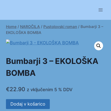
Skip
to
content
Home
/
NAROČILA
/
Pustolovski roman
/
Bumbarji 3 –
EKOLOŠKA BOMBA
Bumbarji 3 – EKOLOŠKA
BOMBA
€
22.90
z vključenim 5 % DDV
Bumbarji
Dodaj v košarico
3