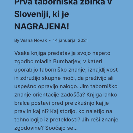
Prva taborniška zbirka v
Sloveniji, ki je
NAGRAJENA!
By
Vesna Novak
14 januarja, 2021
Vsaka knjiga predstavlja svojo napeto
zgodbo mladih Bumbarjev, v kateri
uporabijo taborniško znanje, iznajdljivost
in združijo skupne moči, da preživijo ali
uspešno opravijo nalogo. Jim taborniško
znanje orientacije zadošča? Knjiga lahko
bralca postavi pred preizkušnjo kaj je
prav in kaj ni? Kaj storijo, ko naletijo na
tehnologijo iz preteklosti? Jih reši znanje
zgodovine? Soočajo se…