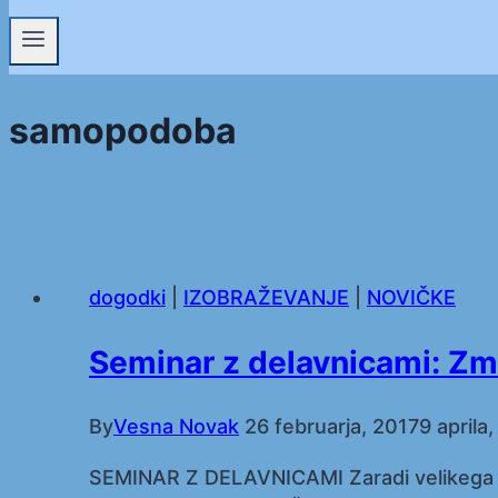
samopodoba
dogodki
|
IZOBRAŽEVANJE
|
NOVIČKE
Seminar z delavnicami: Z
By
Vesna Novak
26 februarja, 2017
9 aprila
SEMINAR Z DELAVNICAMI Zaradi velikega 