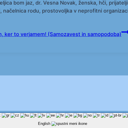
ca bom jaz, dr. Vesna Novak, ženska, hči, prijateljica
načelnica rodu, prostovoljka v neprofitni organizaciji, l
, ker to verjamem! (Samozavest in samopodoba)
English