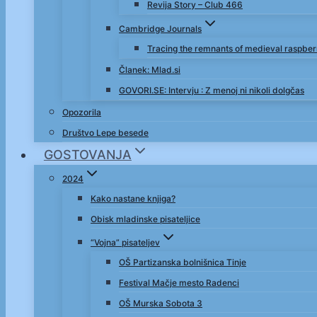
Revija Story – Club 466
Cambridge Journals
Tracing the remnants of medieval raspbe
Članek: Mlad.si
GOVORI.SE: Intervju : Z menoj ni nikoli dolgčas
Opozorila
Društvo Lepe besede
GOSTOVANJA
2024
Kako nastane knjiga?
Obisk mladinske pisateljice
“Vojna” pisateljev
OŠ Partizanska bolnišnica Tinje
Festival Mačje mesto Radenci
OŠ Murska Sobota 3