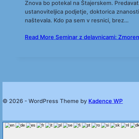
Znova bo potekal na Štajerskem. Predavatelji
ustanoviteljica podjetje, doktorica znanosti, 
naštevala. Kdo pa sem v resnici, brez…
Read More
Seminar z delavnicami: Zmorem
© 2026 - WordPress Theme by
Kadence WP