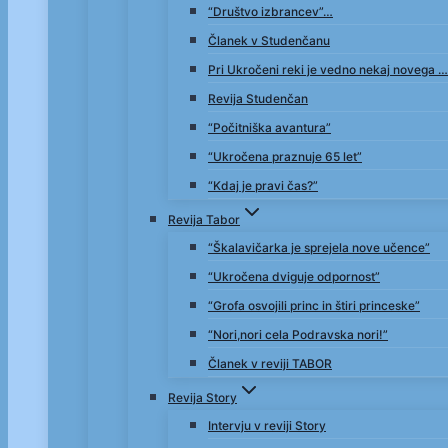
“Društvo izbrancev”…
Članek v Studenčanu
Pri Ukročeni reki je vedno nekaj novega …
Revija Studenčan
“Počitniška avantura”
“Ukročena praznuje 65 let”
“Kdaj je pravi čas?”
Revija Tabor
“Škalavičarka je sprejela nove učence”
“Ukročena dviguje odpornost”
“Grofa osvojili princ in štiri princeske”
“Nori,nori cela Podravska nori!”
Članek v reviji TABOR
Revija Story
Intervju v reviji Story