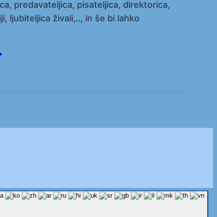
, predavateljica, pisateljica, direktorica,
jubiteljica živali,.., in še bi lahko