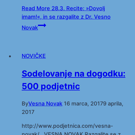
Read More
28.3. Recite: »Dovolj
imam!«, in se razgalite z Dr. Vesno
Novak
NOVIČKE
Sodelovanje na dogodku:
500 podjetnic
By
Vesna Novak
16 marca, 2017
9 aprila,
2017
http://www.podjetnica.com/vesna-
novak/ VESNA NOVAK Razgalite se z