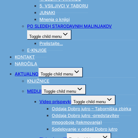
5. VSILJIVCI V TABORU
JUNAKI
Mnenja o knjigi
PO SLEDEH STARODAVNIH MALINJAKOV
Toggle child menu
Prelistajte…
E-KNJIGE
KONTAKT
NAROČILA
AKTUALNO
Toggle child menu
KNJIŽNICE
MEDIJI
Toggle child menu
Video prispevki
Toggle child menu
Oddaja Dobro jutro – Taborniška zbirka
Oddaja Dobro jutro -predstavitev
mnogoboja (tekmovanja)
Sodelovanje v oddaji Dobro jutro