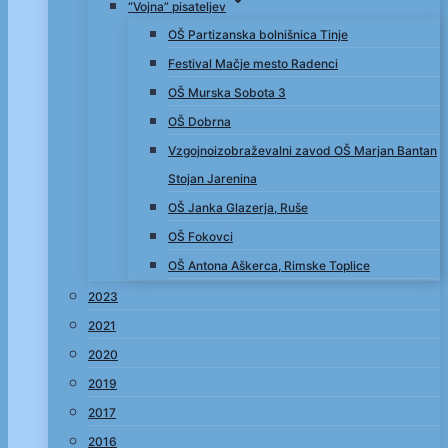
“Vojna” pisateljev
OŠ Partizanska bolnišnica Tinje
Festival Mačje mesto Radenci
OŠ Murska Sobota 3
OŠ Dobrna
Vzgojnoizobraževalni zavod OŠ Marjan Bantan
Stojan Jarenina
OŠ Janka Glazerja, Ruše
OŠ Fokovci
OŠ Antona Aškerca, Rimske Toplice
2023
2021
2020
2019
2017
2016