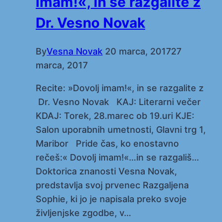
imam!«, in se razgalite z
Dr. Vesno Novak
By
Vesna Novak
20 marca, 2017
27
marca, 2017
Recite: »Dovolj imam!«, in se razgalite z
Dr. Vesno Novak KAJ: Literarni večer
KDAJ: Torek, 28.marec ob 19.uri KJE:
Salon uporabnih umetnosti, Glavni trg 1,
Maribor Pride čas, ko enostavno
rečeš:« Dovolj imam!«…in se razgališ…
Doktorica znanosti Vesna Novak,
predstavlja svoj prvenec Razgaljena
Sophie, ki jo je napisala preko svoje
življenjske zgodbe, v…