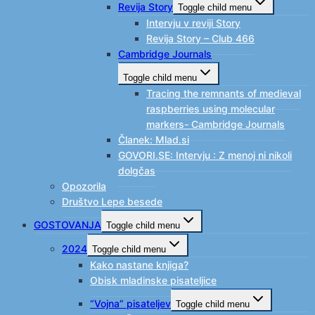
Revija Story
Toggle child menu
Intervju v reviji Story
Revija Story – Club 466
Cambridge Journals
Toggle child menu
Tracing the remnants of medieval
raspberries using molecular
markers- Cambridge Journals
Članek: Mlad.si
GOVORI.SE: Intervju : Z menoj ni nikoli
dolgčas
Opozorila
Društvo Lepe besede
GOSTOVANJA
Toggle child menu
2024
Toggle child menu
Kako nastane knjiga?
Obisk mladinske pisateljice
“Vojna” pisateljev
Toggle child menu