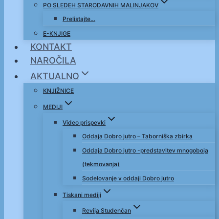
PO SLEDEH STARODAVNIH MALINJAKOV
Prelistajte…
E-KNJIGE
KONTAKT
NAROČILA
AKTUALNO
KNJIŽNICE
MEDIJI
Video prispevki
Oddaja Dobro jutro – Taborniška zbirka
Oddaja Dobro jutro -predstavitev mnogoboja
(tekmovanja)
Sodelovanje v oddaji Dobro jutro
Tiskani mediji
Revija Studenčan