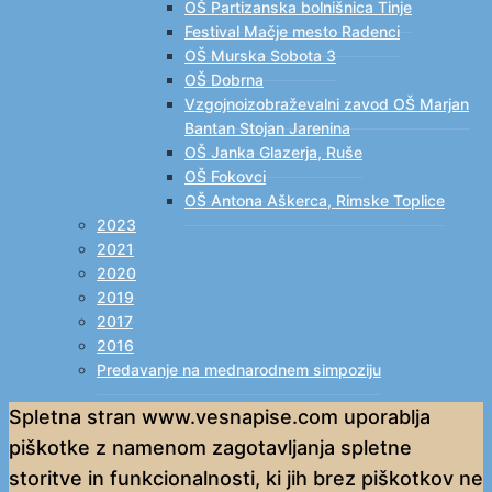
OŠ Partizanska bolnišnica Tinje
Festival Mačje mesto Radenci
OŠ Murska Sobota 3
OŠ Dobrna
Vzgojnoizobraževalni zavod OŠ Marjan
Bantan Stojan Jarenina
OŠ Janka Glazerja, Ruše
OŠ Fokovci
OŠ Antona Aškerca, Rimske Toplice
2023
2021
2020
2019
2017
2016
Predavanje na mednarodnem simpoziju
Spletna stran www.vesnapise.com uporablja
piškotke z namenom zagotavljanja spletne
storitve in funkcionalnosti, ki jih brez piškotkov ne