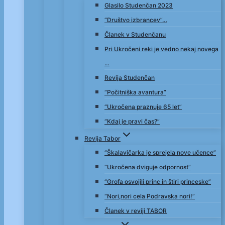
Glasilo Studenčan 2023
“Društvo izbrancev”…
Članek v Studenčanu
Pri Ukročeni reki je vedno nekaj novega
…
Revija Studenčan
“Počitniška avantura”
“Ukročena praznuje 65 let”
“Kdaj je pravi čas?”
Revija Tabor
“Škalavičarka je sprejela nove učence”
“Ukročena dviguje odpornost”
“Grofa osvojili princ in štiri princeske”
“Nori,nori cela Podravska nori!”
Članek v reviji TABOR