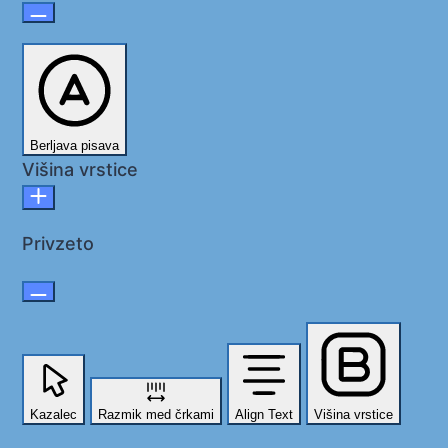
Berljava pisava
Višina vrstice
Privzeto
Kazalec
Razmik med črkami
Align Text
Višina vrstice