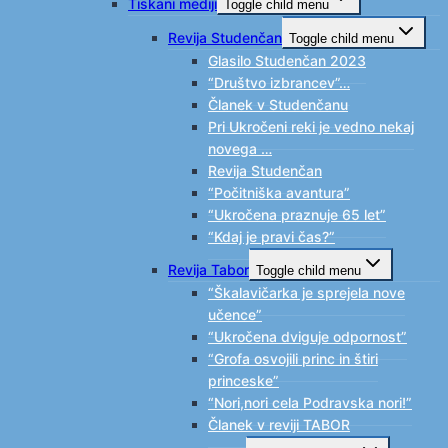
Tiskani mediji
Toggle child menu
Revija Studenčan
Toggle child menu
Glasilo Studenčan 2023
“Društvo izbrancev”…
Članek v Studenčanu
Pri Ukročeni reki je vedno nekaj
novega …
Revija Studenčan
“Počitniška avantura”
“Ukročena praznuje 65 let”
“Kdaj je pravi čas?”
Revija Tabor
Toggle child menu
“Škalavičarka je sprejela nove
učence”
“Ukročena dviguje odpornost”
“Grofa osvojili princ in štiri
princeske”
“Nori,nori cela Podravska nori!”
Članek v reviji TABOR