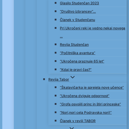
Glasilo Studenčan 2023
“Društvo izbrancev”…
Članek v Studenčanu
Pri Ukročeni reki je vedno nekaj novega
…
Revija Studenčan
“Počitniška avantura”
“Ukročena praznuje 65 let”
“Kdaj je pravi čas?”
Revija Tabor
“Škalavičarka je sprejela nove učence”
“Ukročena dviguje odpornost”
“Grofa osvojili princ in štiri princeske”
“Nori,nori cela Podravska nori!”
Članek v reviji TABOR