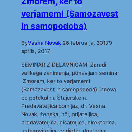
Zmorem, ker to
verjamem! (Samozavest
in samopodoba)
By
Vesna Novak
26 februarja, 2017
9
aprila, 2017
SEMINAR Z DELAVNICAMI Zaradi
velikega zanimanja, ponavljam seminar
Zmorem, ker to verjamem!
(Samozavest in samopodoba). Znova
bo potekal na Štajerskem.
Predavateljica bom jaz, dr. Vesna
Novak, ženska, hči, prijateljica,
predavateljica, pisateljica, direktorica,
ustanoviteljica podjetje, doktorica