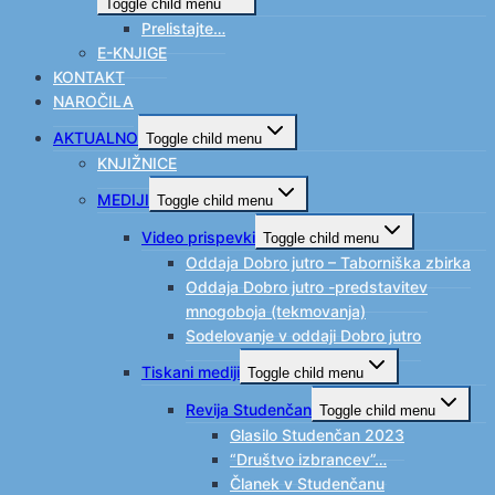
Toggle child menu
Prelistajte…
E-KNJIGE
KONTAKT
NAROČILA
AKTUALNO
Toggle child menu
KNJIŽNICE
MEDIJI
Toggle child menu
Video prispevki
Toggle child menu
Oddaja Dobro jutro – Taborniška zbirka
Oddaja Dobro jutro -predstavitev
mnogoboja (tekmovanja)
Sodelovanje v oddaji Dobro jutro
Tiskani mediji
Toggle child menu
Revija Studenčan
Toggle child menu
Glasilo Studenčan 2023
“Društvo izbrancev”…
Članek v Studenčanu