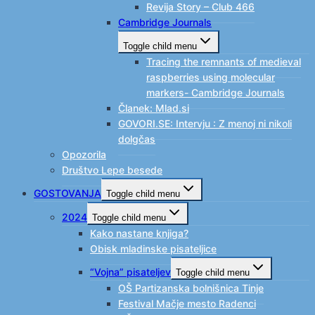
Revija Story – Club 466
Cambridge Journals
Toggle child menu
Tracing the remnants of medieval
raspberries using molecular
markers- Cambridge Journals
Članek: Mlad.si
GOVORI.SE: Intervju : Z menoj ni nikoli
dolgčas
Opozorila
Društvo Lepe besede
GOSTOVANJA
Toggle child menu
2024
Toggle child menu
Kako nastane knjiga?
Obisk mladinske pisateljice
“Vojna” pisateljev
Toggle child menu
OŠ Partizanska bolnišnica Tinje
Festival Mačje mesto Radenci