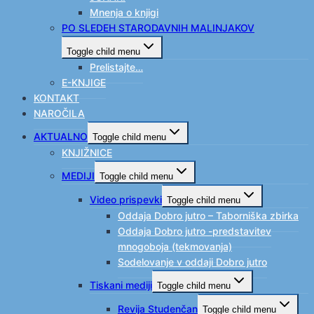
Mnenja o knjigi
PO SLEDEH STARODAVNIH MALINJAKOV
Toggle child menu
Prelistajte…
E-KNJIGE
KONTAKT
NAROČILA
AKTUALNO
Toggle child menu
KNJIŽNICE
MEDIJI
Toggle child menu
Video prispevki
Toggle child menu
Oddaja Dobro jutro – Taborniška zbirka
Oddaja Dobro jutro -predstavitev
mnogoboja (tekmovanja)
Sodelovanje v oddaji Dobro jutro
Tiskani mediji
Toggle child menu
Revija Studenčan
Toggle child menu