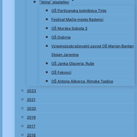
“Vojna” pisateljev
OŠ Partizanska bolnišnica Tinje
Festival Mačje mesto Radenci
OŠ Murska Sobota 3
OŠ Dobrna
Vzgojnoizobraževalni zavod OŠ Marjan Bantan
Stojan Jarenina
OŠ Janka Glazerja, Ruše
OŠ Fokovci
OŠ Antona Aškerca, Rimske Toplice
2023
2021
2020
2019
2017
2016