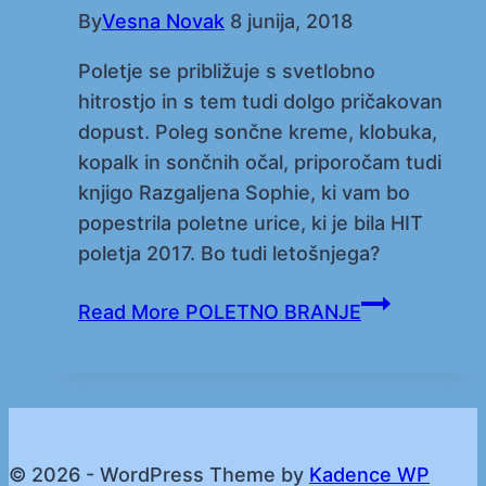
By
Vesna Novak
8 junija, 2018
Poletje se približuje s svetlobno
hitrostjo in s tem tudi dolgo pričakovan
dopust. Poleg sončne kreme, klobuka,
kopalk in sončnih očal, priporočam tudi
knjigo Razgaljena Sophie, ki vam bo
popestrila poletne urice, ki je bila HIT
poletja 2017. Bo tudi letošnjega?
Read More
POLETNO BRANJE
© 2026 - WordPress Theme by
Kadence WP