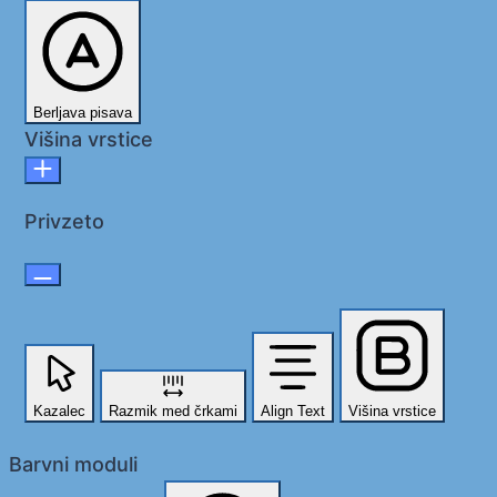
Berljava pisava
Višina vrstice
Privzeto
Kazalec
Razmik med črkami
Align Text
Višina vrstice
Barvni moduli