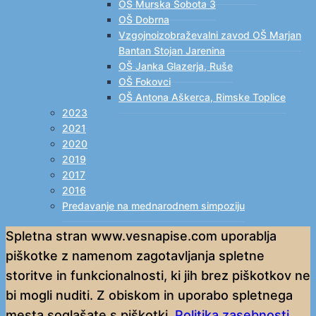
OŠ Murska Sobota 3
OŠ Dobrna
Vzgojnoizobraževalni zavod OŠ Marjan
Bantan Stojan Jarenina
OŠ Janka Glazerja, Ruše
OŠ Fokovci
OŠ Antona Aškerca, Rimske Toplice
2023
2021
2020
2019
2017
2016
Predavanje na mednarodnem simpoziju
Spletna stran www.vesnapise.com uporablja
piškotke z namenom zagotavljanja spletne
storitve in funkcionalnosti, ki jih brez piškotkov ne
bi mogli nuditi. Z obiskom in uporabo spletnega
mesta soglašate s piškotki.
Politika zasebnosti