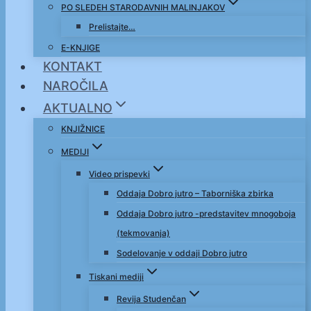
PO SLEDEH STARODAVNIH MALINJAKOV
Prelistajte…
E-KNJIGE
KONTAKT
NAROČILA
AKTUALNO
KNJIŽNICE
MEDIJI
Video prispevki
Oddaja Dobro jutro – Taborniška zbirka
Oddaja Dobro jutro -predstavitev mnogoboja
(tekmovanja)
Sodelovanje v oddaji Dobro jutro
Tiskani mediji
Revija Studenčan