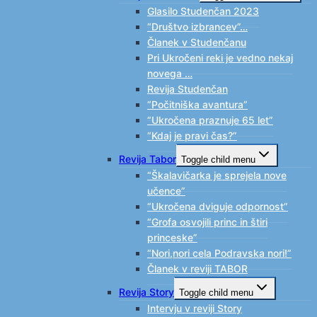
Glasilo Studenčan 2023
“Društvo izbrancev”…
Članek v Studenčanu
Pri Ukročeni reki je vedno nekaj
novega …
Revija Studenčan
“Počitniška avantura”
“Ukročena praznuje 65 let”
“Kdaj je pravi čas?”
Revija Tabor
Toggle child menu
“Škalavičarka je sprejela nove
učence”
“Ukročena dviguje odpornost”
“Grofa osvojili princ in štiri
princeske”
“Nori,nori cela Podravska nori!”
Članek v reviji TABOR
Revija Story
Toggle child menu
Intervju v reviji Story