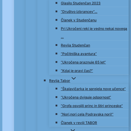
Glasilo Studenčan 2023
“Društvo izbrancev”…
Članek v Studenčanu
Pri Ukročeni reki je vedno nekaj novega
…
Revija Studenčan
“Počitniška avantura”
“Ukročena praznuje 65 let”
“Kdaj je pravi čas?”
Revija Tabor
“Škalavičarka je sprejela nove učence”
“Ukročena dviguje odpornost”
“Grofa osvojili princ in štiri princeske”
“Nori,nori cela Podravska nori!”
Članek v reviji TABOR