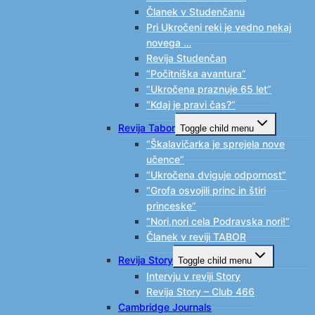
Članek v Studenčanu
Pri Ukročeni reki je vedno nekaj
novega …
Revija Studenčan
“Počitniška avantura”
“Ukročena praznuje 65 let”
“Kdaj je pravi čas?”
Revija Tabor
Toggle child menu
“Škalavičarka je sprejela nove
učence”
“Ukročena dviguje odpornost”
“Grofa osvojili princ in štiri
princeske”
“Nori,nori cela Podravska nori!”
Članek v reviji TABOR
Revija Story
Toggle child menu
Intervju v reviji Story
Revija Story – Club 466
Cambridge Journals