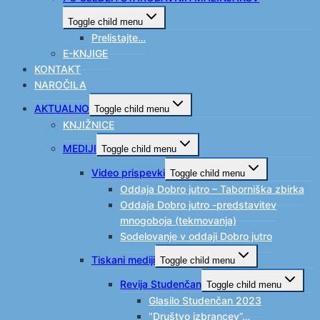
Toggle child menu
Prelistajte…
E-KNJIGE
KONTAKT
NAROČILA
AKTUALNO
Toggle child menu
KNJIŽNICE
MEDIJI
Toggle child menu
Video prispevki
Toggle child menu
Oddaja Dobro jutro – Taborniška zbirka
Oddaja Dobro jutro -predstavitev
mnogoboja (tekmovanja)
Sodelovanje v oddaji Dobro jutro
Tiskani mediji
Toggle child menu
Revija Studenčan
Toggle child menu
Glasilo Studenčan 2023
“Društvo izbrancev”…