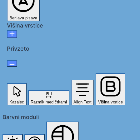
Berljava pisava
Višina vrstice
Privzeto
Kazalec
Razmik med črkami
Align Text
Višina vrstice
Barvni moduli