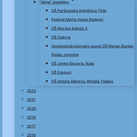
“Vojna” pisateljev
OŠ Partizanska bolnišnica Tinje
Festival Mačje mesto Radenci
OŠ Murska Sobota 3
OŠ Dobrna
Vzgojnoizobraževalni zavod OŠ Marjan Bantan
Stojan Jarenina
OŠ Janka Glazerja, Ruše
OŠ Fokovci
OŠ Antona Aškerca, Rimske Toplice
2023
2021
2020
2019
2017
2016