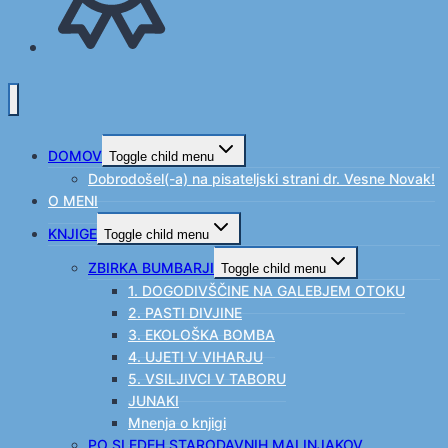
DOMOV
Toggle child menu
Dobrodošel(-a) na pisateljski strani dr. Vesne Novak!
O MENI
KNJIGE
Toggle child menu
ZBIRKA BUMBARJI
Toggle child menu
1. DOGODIVŠČINE NA GALEBJEM OTOKU
2. PASTI DIVJINE
3. EKOLOŠKA BOMBA
4. UJETI V VIHARJU
5. VSILJIVCI V TABORU
JUNAKI
Mnenja o knjigi
PO SLEDEH STARODAVNIH MALINJAKOV