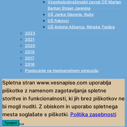
Vzgojnoizobraževalni zavod OŠ Marjan
Bantan Stojan Jarenina
OŠ Janka Glazerja, Ruše
OŠ Fokovci
OŠ Antona Aškerca, Rimske Toplice
2023
2021
2020
2019
2017
2016
Predavanje na mednarodnem simpoziju
Spletna stran www.vesnapise.com uporablja
piškotke z namenom zagotavljanja spletne
storitve in funkcionalnosti, ki jih brez piškotkov ne
bi mogli nuditi. Z obiskom in uporabo spletnega
mesta soglašate s piškotki.
Politika zasebnosti
Sprejmi