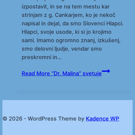
izpostavit, in se na tem mestu kar
strinjam z g. Cankarjem, ko je nekoč
napisal in dejal, da smo Slovenci Hlapci.
Hlapci, svoje usode, ki si jo krojimo
sami. Imamo ogromno znanj, izkušenj,
smo delovni ljudje, vendar smo
preskromni in…
Read More
“Dr. Malina” svetuje
© 2026 - WordPress Theme by
Kadence WP