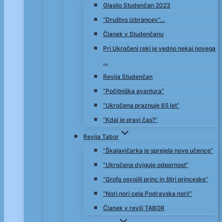
Glasilo Studenčan 2023
“Društvo izbrancev”…
Članek v Studenčanu
Pri Ukročeni reki je vedno nekaj novega
…
Revija Studenčan
“Počitniška avantura”
“Ukročena praznuje 65 let”
“Kdaj je pravi čas?”
Revija Tabor
“Škalavičarka je sprejela nove učence”
“Ukročena dviguje odpornost”
“Grofa osvojili princ in štiri princeske”
“Nori,nori cela Podravska nori!”
Članek v reviji TABOR