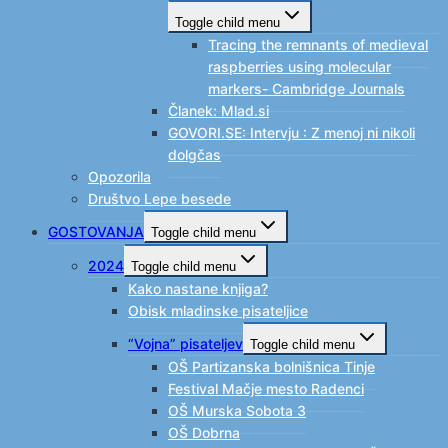
Toggle child menu
Tracing the remnants of medieval
raspberries using molecular
markers- Cambridge Journals
Članek: Mlad.si
GOVORI.SE: Intervju : Z menoj ni nikoli
dolgčas
Opozorila
Društvo Lepe besede
GOSTOVANJA
Toggle child menu
2024
Toggle child menu
Kako nastane knjiga?
Obisk mladinske pisateljice
“Vojna” pisateljev
Toggle child menu
OŠ Partizanska bolnišnica Tinje
Festival Mačje mesto Radenci
OŠ Murska Sobota 3
OŠ Dobrna