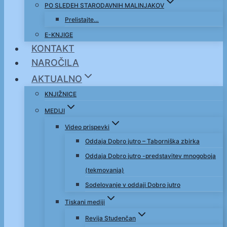
PO SLEDEH STARODAVNIH MALINJAKOV
Prelistajte…
E-KNJIGE
KONTAKT
NAROČILA
AKTUALNO
KNJIŽNICE
MEDIJI
Video prispevki
Oddaja Dobro jutro – Taborniška zbirka
Oddaja Dobro jutro -predstavitev mnogoboja
(tekmovanja)
Sodelovanje v oddaji Dobro jutro
Tiskani mediji
Revija Studenčan