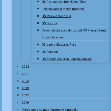
OŠ Partizanska bolnišnica Tinje
Festival Mačje mesto Radenci
OŠ Murska Sobota 3
OŠ Dobrna
Vzgojnoizobraževalni zavod OŠ Marjan Bantan
Stojan Jarenina
OŠ Janka Glazerja, Ruše
OŠ Fokovci
OŠ Antona Aškerca, Rimske Toplice
2023
2021
2020
2019
2017
2016
Predavanje na mednarodnem simpoziju