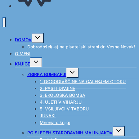
Toggle
DOMOV
child
menu
Dobrodošel(-a) na pisateljski strani dr. Vesne Novak!
O MENI
Toggle
KNJIGE
child
menu
Toggle
ZBIRKA BUMBARJI
child
menu
1. DOGODIVŠČINE NA GALEBJEM OTOKU
2. PASTI DIVJINE
3. EKOLOŠKA BOMBA
4. UJETI V VIHARJU
5. VSILJIVCI V TABORU
JUNAKI
Mnenja o knjigi
Toggle
PO SLEDEH STARODAVNIH MALINJAKOV
child
menu