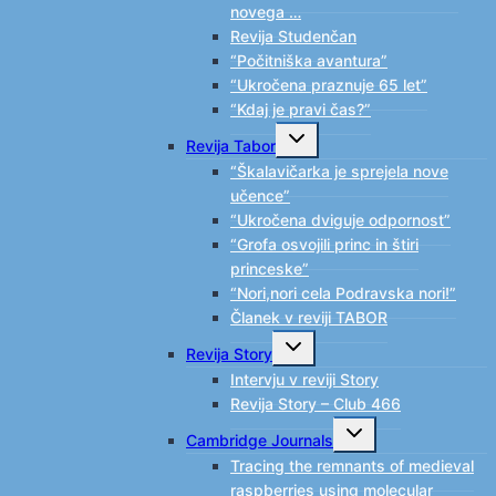
novega …
Revija Studenčan
“Počitniška avantura”
“Ukročena praznuje 65 let”
“Kdaj je pravi čas?”
Toggle
Revija Tabor
child
menu
“Škalavičarka je sprejela nove
učence”
“Ukročena dviguje odpornost”
“Grofa osvojili princ in štiri
princeske”
“Nori,nori cela Podravska nori!”
Članek v reviji TABOR
Toggle
Revija Story
child
menu
Intervju v reviji Story
Revija Story – Club 466
Toggle
Cambridge Journals
child
menu
Tracing the remnants of medieval
raspberries using molecular