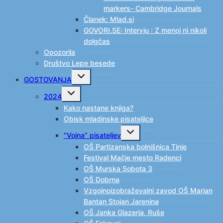
markers- Cambridge Journals
Članek: Mlad.si
GOVORI.SE: Intervju : Z menoj ni nikoli
dolgčas
Opozorila
Društvo Lepe besede
Toggle
GOSTOVANJA
child
menu
Toggle
2024
child
menu
Kako nastane knjiga?
Obisk mladinske pisateljice
Toggle
“Vojna” pisateljev
child
menu
OŠ Partizanska bolnišnica Tinje
Festival Mačje mesto Radenci
OŠ Murska Sobota 3
OŠ Dobrna
Vzgojnoizobraževalni zavod OŠ Marjan
Bantan Stojan Jarenina
OŠ Janka Glazerja, Ruše