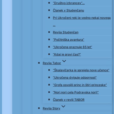
“Društvo izbrancev”…
Članek v Studenčanu
Pri Ukročeni reki je vedno nekaj novega
…
Revija Studenčan
“Počitniška avantura”
“Ukročena praznuje 65 let”
“Kdaj je pravi čas?”
Revija Tabor
“Škalavičarka je sprejela nove učence”
“Ukročena dviguje odpornost”
“Grofa osvojili princ in štiri princeske”
“Nori,nori cela Podravska nori!”
Članek v reviji TABOR
Revija Story