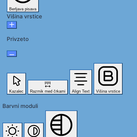
Berljava pisava
Višina vrstice
Privzeto
Kazalec
Razmik med črkami
Align Text
Višina vrstice
Barvni moduli