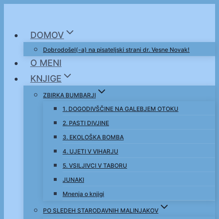
Skip
to
DOMOV
content
Dobrodošel(-a) na pisateljski strani dr. Vesne Novak!
O MENI
KNJIGE
ZBIRKA BUMBARJI
1. DOGODIVŠČINE NA GALEBJEM OTOKU
2. PASTI DIVJINE
3. EKOLOŠKA BOMBA
4. UJETI V VIHARJU
5. VSILJIVCI V TABORU
JUNAKI
Mnenja o knjigi
PO SLEDEH STARODAVNIH MALINJAKOV