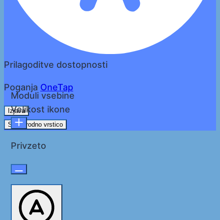
Prilagoditve dostopnosti
Poganja
OneTap
Moduli vsebine
Velikost ikone
Izjava
Skrij orodno vrstico
Privzeto