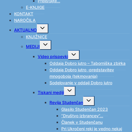
Prelistajte…
E-KNJIGE
KONTAKT
NAROČILA
Toggle
AKTUALNO
child
menu
KNJIŽNICE
Toggle
MEDIJI
child
menu
Toggle
Video prispevki
child
menu
Oddaja Dobro jutro – Taborniška zbirka
Oddaja Dobro jutro -predstavitev
mnogoboja (tekmovanja)
Sodelovanje v oddaji Dobro jutro
Toggle
Tiskani mediji
child
menu
Toggle
Revija Studenčan
child
menu
Glasilo Studenčan 2023
“Društvo izbrancev”…
Članek v Studenčanu
Pri Ukročeni reki je vedno nekaj