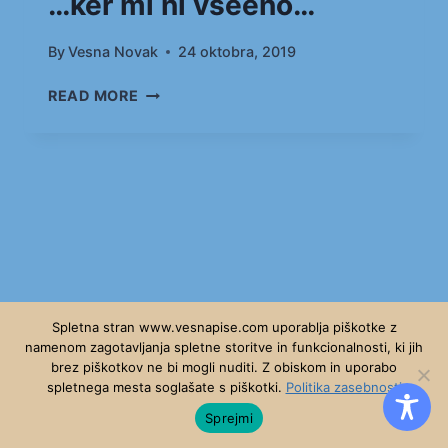
…ker mi ni vseeno…
By
Vesna Novak
24 oktobra, 2019
…
READ MORE
KER
MI
NI
VSEENO…
Spletna stran www.vesnapise.com uporablja piškotke z
namenom zagotavljanja spletne storitve in funkcionalnosti, ki jih
brez piškotkov ne bi mogli nuditi. Z obiskom in uporabo
© 2026 - WordPress Theme by
Kadence WP
spletnega mesta soglašate s piškotki.
Politika zasebnosti
Sprejmi