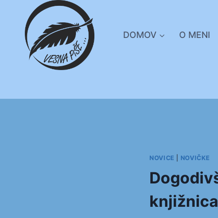
Skip
to
content
DOMOV
O MENI
NOVICE
|
NOVIČKE
Dogodivš
knjižnica