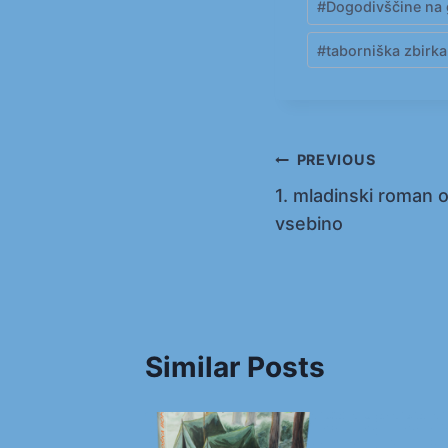
#
Dogodivščine na 
Tags:
#
taborniška zbirka
Navigacija
PREVIOUS
1. mladinski roman 
prispevka
vsebino
Similar Posts