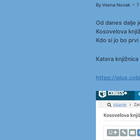
By
Vesna Novak
7
Od danes dalje j
Kosovelova knjiž
Kdo si jo bo prv
Katera knjižnica
https://plus.co