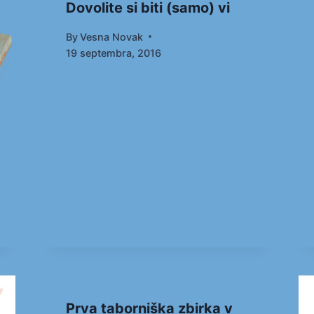
Dovolite si biti (samo) vi
By
Vesna Novak
19 septembra, 2016
Prva taborniška zbirka v