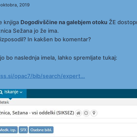
 oktobra, 2019
e knjiga
Dogodivščine na galebjem otoku
ŽE dostopn
nica Sežana jo že ima.
i izposodil? In kakšen bo komentar?
 jo bo naslednja imela, lahko spremljate tukaj:
biss.si/opac7/bib/search/expert…