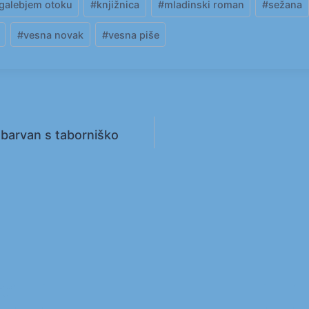
galebjem otoku
#
knjižnica
#
mladinski roman
#
sežana
#
vesna novak
#
vesna piše
obarvan s taborniško