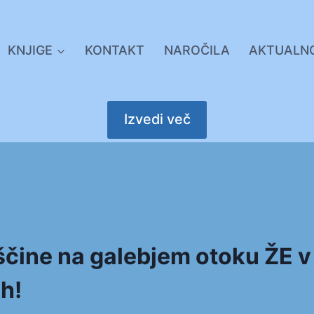
KNJIGE
KONTAKT
NAROČILA
AKTUALN
Izvedi več
čine na galebjem otoku ŽE v
h!