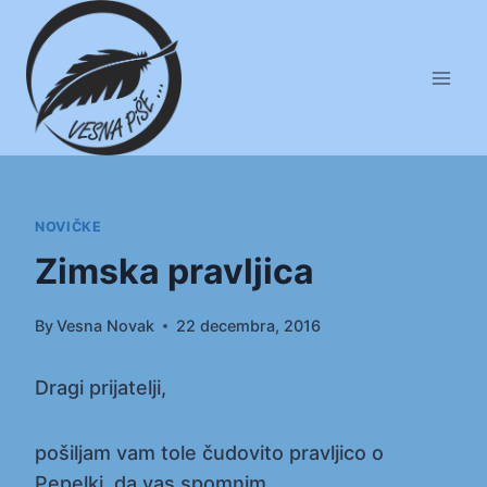
Skip
to
content
NOVIČKE
Zimska pravljica
By
Vesna Novak
22 decembra, 2016
Dragi prijatelji,
pošiljam vam tole čudovito pravljico o
Pepelki, da vas spomnim,