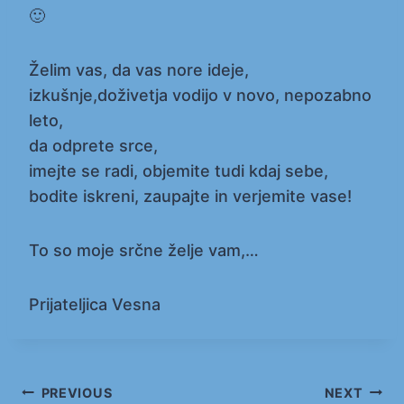
🙂
Želim vas, da vas nore ideje,
izkušnje,doživetja vodijo v novo, nepozabno
leto,
da odprete srce,
imejte se radi, objemite tudi kdaj sebe,
bodite iskreni, zaupajte in verjemite vase!
To so moje srčne želje vam,…
Prijateljica Vesna
Navigacija
PREVIOUS
NEXT