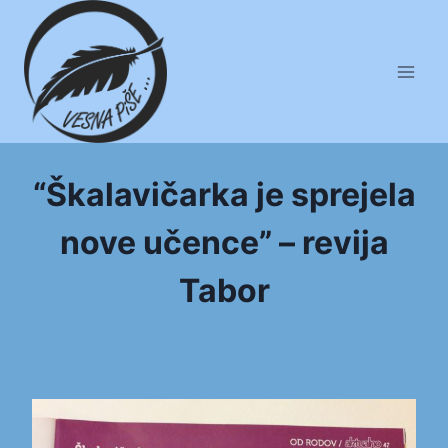
Skip
to
content
“Škalavičarka je sprejela
nove učence” – revija
Tabor