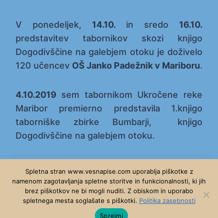
V ponedeljek,
14.10.
in sredo
16.10.
predstavitev tabornikov skozi knjigo
Dogodivščine na galebjem otoku je doživelo
120 učencev
OŠ Janko Padežnik v Mariboru
.
4.10.2019
sem tabornikom Ukročene reke
Maribor premierno predstavila 1.knjigo
taborniške zbirke Bumbarji, knjigo
Dogodivščine na galebjem otoku.
Spletna stran www.vesnapise.com uporablja piškotke z
namenom zagotavljanja spletne storitve in funkcionalnosti, ki jih
brez piškotkov ne bi mogli nuditi. Z obiskom in uporabo
© 2026 - WordPress Theme by
Kadence WP
spletnega mesta soglašate s piškotki.
Politika zasebnosti
Sprejmi