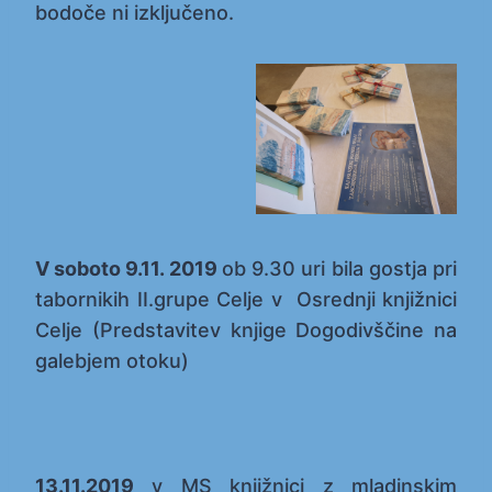
bodoče ni izključeno.
V soboto 9.11. 2019
ob 9.30 uri bila gostja pri
tabornikih II.grupe Celje v Osrednji knjižnici
Celje (Predstavitev knjige Dogodivščine na
galebjem otoku)
13.11.2019
v MS knjižnici z mladinskim