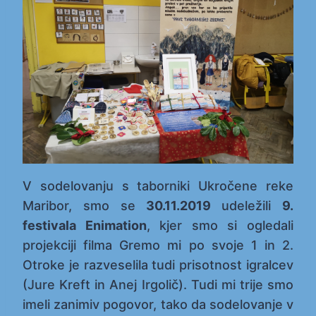
V sodelovanju s taborniki Ukročene reke
Maribor, smo se
30.11.2019
udeležili
9.
festivala Enimation
, kjer smo si ogledali
projekciji filma Gremo mi po svoje 1 in 2.
Otroke je razveselila tudi prisotnost igralcev
(Jure Kreft in Anej Irgolič). Tudi mi trije smo
imeli zanimiv pogovor, tako da sodelovanje v