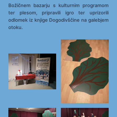
Božičnem bazarju s kulturnim programom
ter plesom, pripravili igro ter uprizorili
odlomek iz knjige Dogodivščine na galebjem
otoku.