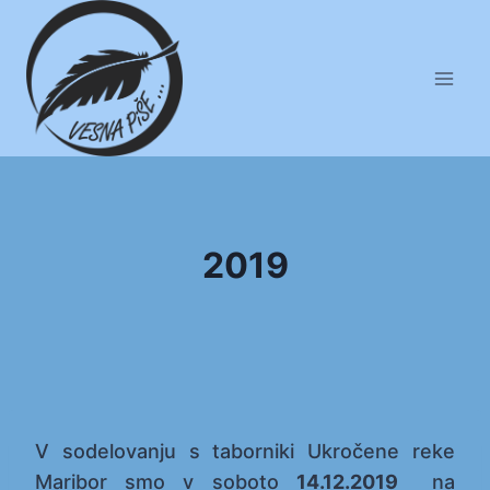
Skip
to
content
2019
V sodelovanju s taborniki Ukročene reke
Maribor smo v soboto
14.12.2019
na