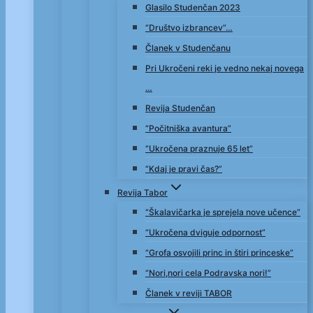
Glasilo Studenčan 2023
“Društvo izbrancev”…
Članek v Studenčanu
Pri Ukročeni reki je vedno nekaj novega
…
Revija Studenčan
“Počitniška avantura”
“Ukročena praznuje 65 let”
“Kdaj je pravi čas?”
Revija Tabor
“Škalavičarka je sprejela nove učence”
“Ukročena dviguje odpornost”
“Grofa osvojili princ in štiri princeske”
“Nori,nori cela Podravska nori!”
Članek v reviji TABOR