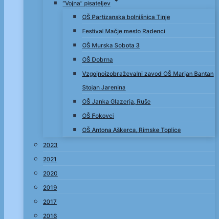
“Vojna” pisateljev
OŠ Partizanska bolnišnica Tinje
Festival Mačje mesto Radenci
OŠ Murska Sobota 3
OŠ Dobrna
Vzgojnoizobraževalni zavod OŠ Marjan Bantan
Stojan Jarenina
OŠ Janka Glazerja, Ruše
OŠ Fokovci
OŠ Antona Aškerca, Rimske Toplice
2023
2021
2020
2019
2017
2016