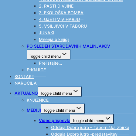
2. PASTI DIVJINE
3. EKOLOŠKA BOMBA
4. UJETI V VIHARJU
5. VSILJIVCI V TABORU
JUNAKI
Mnenja o knjigi
PO SLEDEH STARODAVNIH MALINJAKOV
Toggle child menu
Prelistajte…
E-KNJIGE
KONTAKT
NAROČILA
AKTUALNO
Toggle child menu
KNJIŽNICE
MEDIJI
Toggle child menu
Video prispevki
Toggle child menu
Oddaja Dobro jutro – Taborniška zbirka
Oddaja Dobro jutro -predstavitev