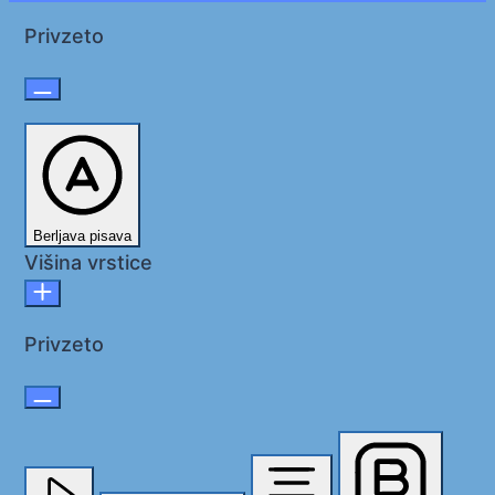
Privzeto
Berljava pisava
Višina vrstice
Privzeto