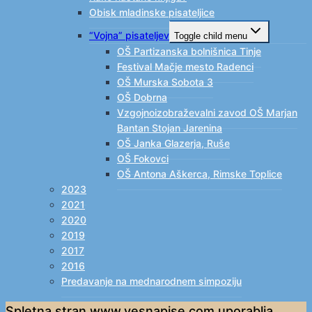
Obisk mladinske pisateljice
“Vojna” pisateljev
Toggle child menu
OŠ Partizanska bolnišnica Tinje
Festival Mačje mesto Radenci
OŠ Murska Sobota 3
OŠ Dobrna
Vzgojnoizobraževalni zavod OŠ Marjan
Bantan Stojan Jarenina
OŠ Janka Glazerja, Ruše
OŠ Fokovci
OŠ Antona Aškerca, Rimske Toplice
2023
2021
2020
2019
2017
2016
Predavanje na mednarodnem simpoziju
Spletna stran www.vesnapise.com uporablja