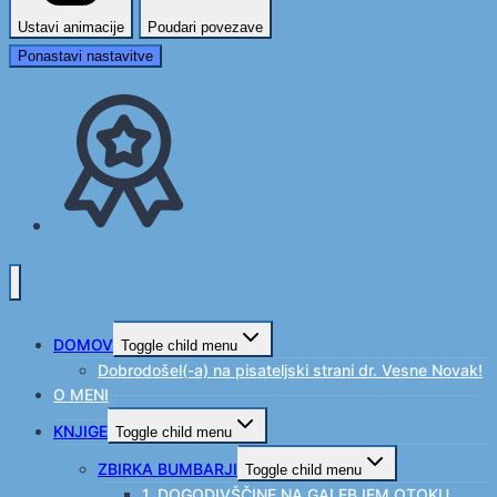
Ustavi animacije
Poudari povezave
Ponastavi nastavitve
DOMOV
Toggle child menu
Dobrodošel(-a) na pisateljski strani dr. Vesne Novak!
O MENI
KNJIGE
Toggle child menu
ZBIRKA BUMBARJI
Toggle child menu
1. DOGODIVŠČINE NA GALEBJEM OTOKU