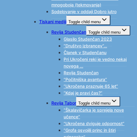
mnogoboja (tekmovanja)
Sodelovanje v oddaji Dobro jutro
Tiskani mediji
Toggle child menu
Revija Studenčan
Toggle child menu
Glasilo Studenčan 2023
“Društvo izbrancev”…
Članek v Studenčanu
Pri Ukročeni reki je vedno nekaj
novega …
Revija Studenčan
“Počitniška avantura”
“Ukročena praznuje 65 let”
“Kdaj je pravi čas?”
Revija Tabor
Toggle child menu
“Škalavičarka je sprejela nove
učence”
“Ukročena dviguje odpornost”
“Grofa osvojili princ in štiri
princeske”