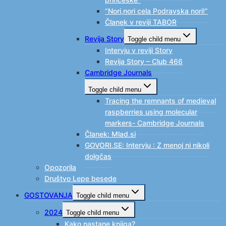
“Nori,nori cela Podravska nori!”
Članek v reviji TABOR
Revija Story
Toggle child menu
Intervju v reviji Story
Revija Story – Club 466
Cambridge Journals
Toggle child menu
Tracing the remnants of medieval
raspberries using molecular
markers- Cambridge Journals
Članek: Mlad.si
GOVORI.SE: Intervju : Z menoj ni nikoli
dolgčas
Opozorila
Društvo Lepe besede
GOSTOVANJA
Toggle child menu
2024
Toggle child menu
Kako nastane knjiga?