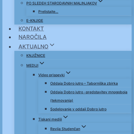
PO SLEDEH STARODAVNIH MALINJAKOV
Prelistajte…
E-KNJIGE
KONTAKT
NAROČILA
AKTUALNO
KNJIŽNICE
MEDIJI
Video prispevki
Oddaja Dobro jutro – Taborniška zbirka
Oddaja Dobro jutro -predstavitev mnogoboja
(tekmovanja)
Sodelovanje v oddaji Dobro jutro
Tiskani mediji
Revija Studenčan