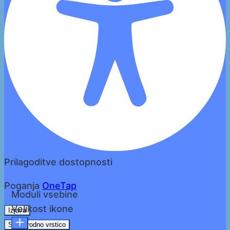
Prilagoditve dostopnosti
Poganja
OneTap
Moduli vsebine
Velikost ikone
Izjava
Skrij orodno vrstico