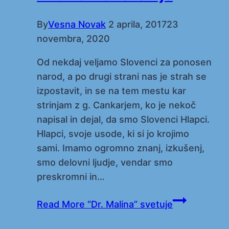
By
Vesna Novak
2 aprila, 2017
23
novembra, 2020
Od nekdaj veljamo Slovenci za ponosen
narod, a po drugi strani nas je strah se
izpostavit, in se na tem mestu kar
strinjam z g. Cankarjem, ko je nekoč
napisal in dejal, da smo Slovenci Hlapci.
Hlapci, svoje usode, ki si jo krojimo
sami. Imamo ogromno znanj, izkušenj,
smo delovni ljudje, vendar smo
preskromni in…
Read More
“Dr. Malina” svetuje