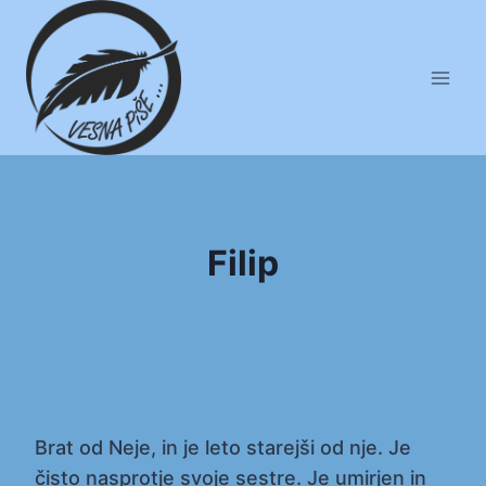
Skip
to
content
Filip
Brat od Neje, in je leto starejši od nje. Je
čisto nasprotje svoje sestre. Je umirjen in