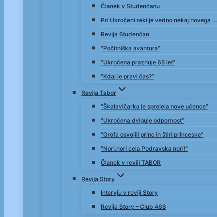
Članek v Studenčanu
Pri Ukročeni reki je vedno nekaj novega …
Revija Studenčan
“Počitniška avantura”
“Ukročena praznuje 65 let”
“Kdaj je pravi čas?”
Revija Tabor
“Škalavičarka je sprejela nove učence”
“Ukročena dviguje odpornost”
“Grofa osvojili princ in štiri princeske”
“Nori,nori cela Podravska nori!”
Članek v reviji TABOR
Revija Story
Intervju v reviji Story
Revija Story – Club 466