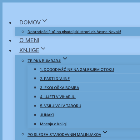
Skip
to
DOMOV
content
Dobrodošel(-a) na pisateljski strani dr. Vesne Novak!
O MENI
KNJIGE
ZBIRKA BUMBARJI
1. DOGODIVŠČINE NA GALEBJEM OTOKU
2. PASTI DIVJINE
3. EKOLOŠKA BOMBA
4. UJETI V VIHARJU
5. VSILJIVCI V TABORU
JUNAKI
Mnenja o knjigi
PO SLEDEH STARODAVNIH MALINJAKOV