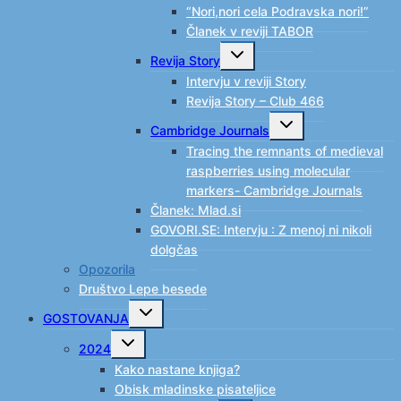
“Nori,nori cela Podravska nori!”
Članek v reviji TABOR
Toggle
Revija Story
child
menu
Intervju v reviji Story
Revija Story – Club 466
Toggle
Cambridge Journals
child
menu
Tracing the remnants of medieval
raspberries using molecular
markers- Cambridge Journals
Članek: Mlad.si
GOVORI.SE: Intervju : Z menoj ni nikoli
dolgčas
Opozorila
Društvo Lepe besede
Toggle
GOSTOVANJA
child
menu
Toggle
2024
child
menu
Kako nastane knjiga?
Obisk mladinske pisateljice