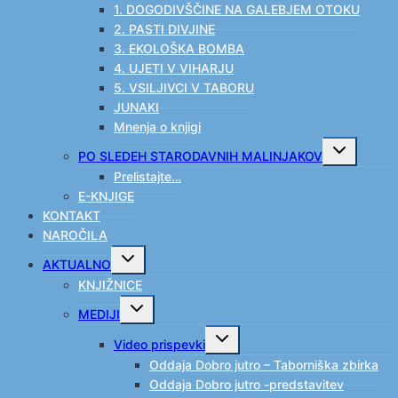
menu
1. DOGODIVŠČINE NA GALEBJEM OTOKU
2. PASTI DIVJINE
3. EKOLOŠKA BOMBA
4. UJETI V VIHARJU
5. VSILJIVCI V TABORU
JUNAKI
Mnenja o knjigi
Toggle
PO SLEDEH STARODAVNIH MALINJAKOV
child
menu
Prelistajte…
E-KNJIGE
KONTAKT
NAROČILA
Toggle
AKTUALNO
child
menu
KNJIŽNICE
Toggle
MEDIJI
child
menu
Toggle
Video prispevki
child
menu
Oddaja Dobro jutro – Taborniška zbirka
Oddaja Dobro jutro -predstavitev