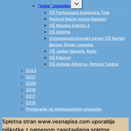
Toggle
“Vojna” pisateljev
child
menu
OŠ Partizanska bolnišnica Tinje
Festival Mačje mesto Radenci
OŠ Murska Sobota 3
OŠ Dobrna
Vzgojnoizobraževalni zavod OŠ Marjan
Bantan Stojan Jarenina
OŠ Janka Glazerja, Ruše
OŠ Fokovci
OŠ Antona Aškerca, Rimske Toplice
2023
2021
2020
2019
2017
2016
Predavanje na mednarodnem simpoziju
Spletna stran www.vesnapise.com uporablja
piškotke z namenom zagotavljanja spletne