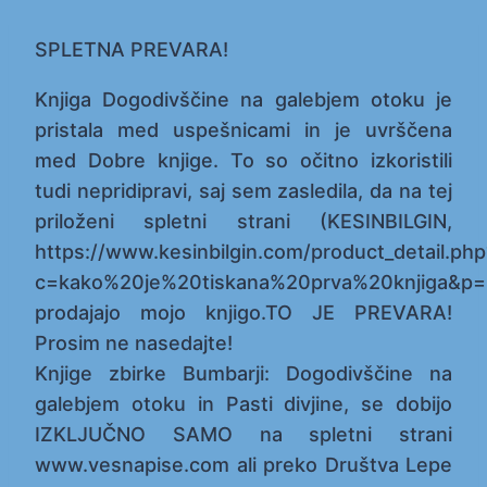
SPLETNA PREVARA!
Knjiga Dogodivščine na galebjem otoku je
pristala med uspešnicami in je uvrščena
med Dobre knjige. To so očitno izkoristili
tudi nepridipravi, saj sem zasledila, da na tej
priloženi spletni strani (KESINBILGIN,
https://www.kesinbilgin.com/product_detail.php
c=kako%20je%20tiskana%20prva%20knjiga&p=
prodajajo mojo knjigo.TO JE PREVARA!
Prosim ne nasedajte!
Knjige zbirke Bumbarji: Dogodivščine na
galebjem otoku in Pasti divjine, se dobijo
IZKLJUČNO SAMO na spletni strani
www.vesnapise.com ali preko Društva Lepe