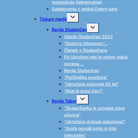
mnogoboja (tekmovanja)
Sodelovanje v oddaji Dobro jutro
Toggle
Tiskani mediji
child
menu
Toggle
Revija Studenčan
child
menu
Glasilo Studenčan 2023
“Društvo izbrancev”…
Članek v Studenčanu
Pri Ukročeni reki je vedno nekaj
novega …
Revija Studenčan
“Počitniška avantura”
“Ukročena praznuje 65 let”
“Kdaj je pravi čas?”
Toggle
Revija Tabor
child
menu
“Škalavičarka je sprejela nove
učence”
“Ukročena dviguje odpornost”
“Grofa osvojili princ in štiri
princeske”