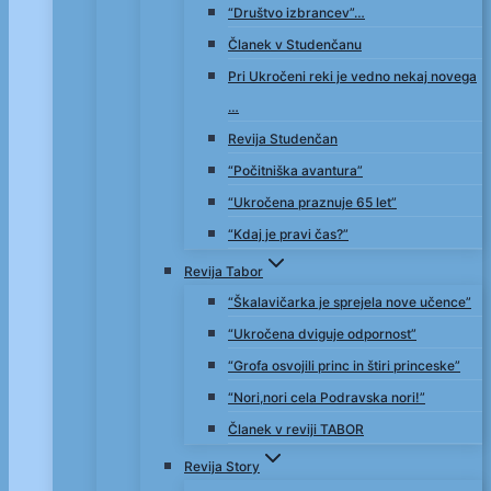
“Društvo izbrancev”…
Članek v Studenčanu
Pri Ukročeni reki je vedno nekaj novega
…
Revija Studenčan
“Počitniška avantura”
“Ukročena praznuje 65 let”
“Kdaj je pravi čas?”
Revija Tabor
“Škalavičarka je sprejela nove učence”
“Ukročena dviguje odpornost”
“Grofa osvojili princ in štiri princeske”
“Nori,nori cela Podravska nori!”
Članek v reviji TABOR
Revija Story