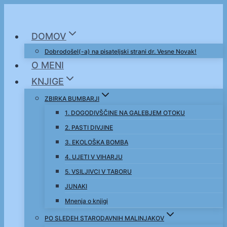
Skip
to
DOMOV
content
Dobrodošel(-a) na pisateljski strani dr. Vesne Novak!
O MENI
KNJIGE
ZBIRKA BUMBARJI
1. DOGODIVŠČINE NA GALEBJEM OTOKU
2. PASTI DIVJINE
3. EKOLOŠKA BOMBA
4. UJETI V VIHARJU
5. VSILJIVCI V TABORU
JUNAKI
Mnenja o knjigi
PO SLEDEH STARODAVNIH MALINJAKOV