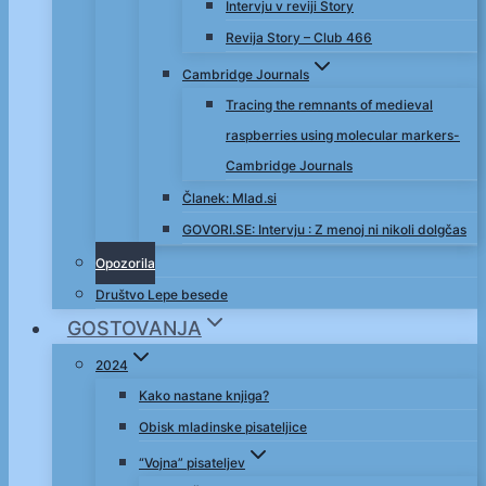
Intervju v reviji Story
Revija Story – Club 466
Cambridge Journals
Tracing the remnants of medieval
raspberries using molecular markers-
Cambridge Journals
Članek: Mlad.si
GOVORI.SE: Intervju : Z menoj ni nikoli dolgčas
Opozorila
Društvo Lepe besede
GOSTOVANJA
2024
Kako nastane knjiga?
Obisk mladinske pisateljice
“Vojna” pisateljev