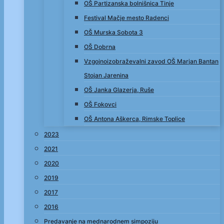
OŠ Partizanska bolnišnica Tinje
Festival Mačje mesto Radenci
OŠ Murska Sobota 3
OŠ Dobrna
Vzgojnoizobraževalni zavod OŠ Marjan Bantan
Stojan Jarenina
OŠ Janka Glazerja, Ruše
OŠ Fokovci
OŠ Antona Aškerca, Rimske Toplice
2023
2021
2020
2019
2017
2016
Predavanje na mednarodnem simpoziju