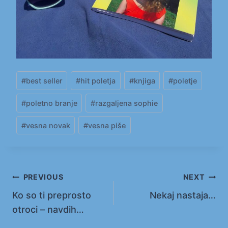
Post
#
best seller
#
hit poletja
#
knjiga
#
poletje
Tags:
#
poletno branje
#
razgaljena sophie
#
vesna novak
#
vesna piše
Navigacija
PREVIOUS
NEXT
Ko so ti preprosto
Nekaj nastaja…
prispevka
otroci – navdih…