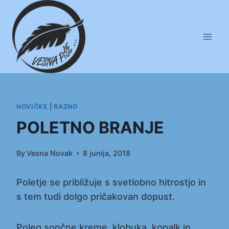
Skip
to
content
NOVIČKE
|
RAZNO
POLETNO BRANJE
By
Vesna Novak
8 junija, 2018
Poletje se približuje s svetlobno hitrostjo in
s tem tudi dolgo pričakovan dopust.
Poleg sončne kreme, klobuka, kopalk in