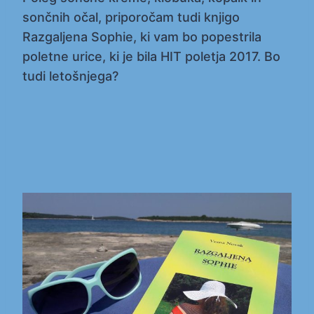
sončnih očal, priporočam tudi knjigo
Razgaljena Sophie, ki vam bo popestrila
poletne urice, ki je bila HIT poletja 2017. Bo
tudi letošnjega?